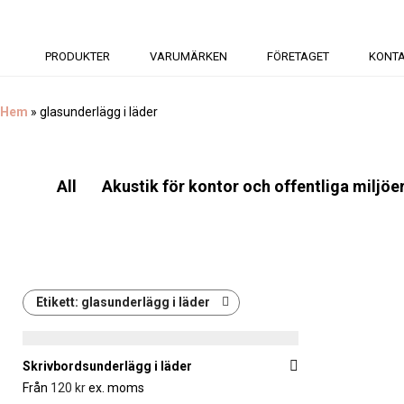
PRODUKTER
VARUMÄRKEN
FÖRETAGET
KONT
Hem
»
glasunderlägg i läder
All
Akustik för kontor och offentliga miljöe
Etikett:
glasunderlägg i läder
Skrivbordsunderlägg i läder
Från
120
kr
ex. moms