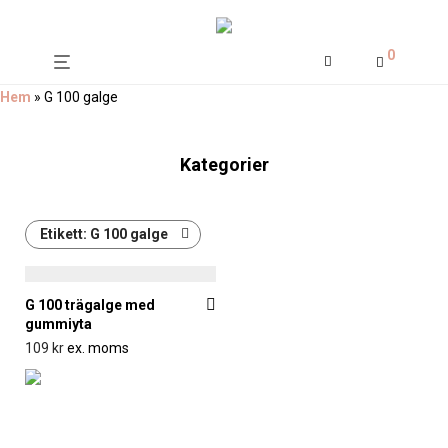
0
Hem
»
G 100 galge
Kategorier
Etikett:
G 100 galge
G 100 trägalge med
gummiyta
109
kr
ex. moms