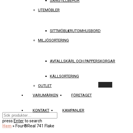
SÄNGTILLBEHÖR
UTEMÖBLER
SITTMÖBLER
UTOMHUSBORD
MILJÖSORTERING
AVFALLSKÄRL OCH PAPPERSKORGAR
KÄLLSORTERING
Rensa
OUTLET
VARUMÄRKEN
FÖRETAGET
KONTAKT
KAMPANJER
press
Enter
to search
Hem
»
Four®Real 741 Flake