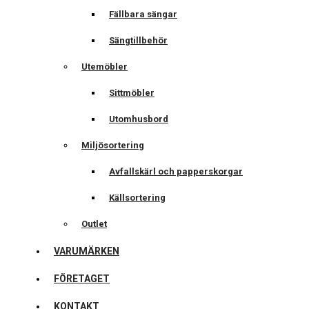
Fällbara sängar
Sängtillbehör
Utemöbler
Sittmöbler
Utomhusbord
Miljösortering
Avfallskärl och papperskorgar
Källsortering
Outlet
VARUMÄRKEN
FÖRETAGET
KONTAKT