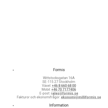
Formis
Wittstocksgatan 16A
SE-115 27 Stockholm
Växel:
+46 8 660 68 00
Mobil:
+46 70 7177406
E-post: s
ales@formis.se
Fakturor och ekonomifrågor:
ekonomi@milliformis.se
Information