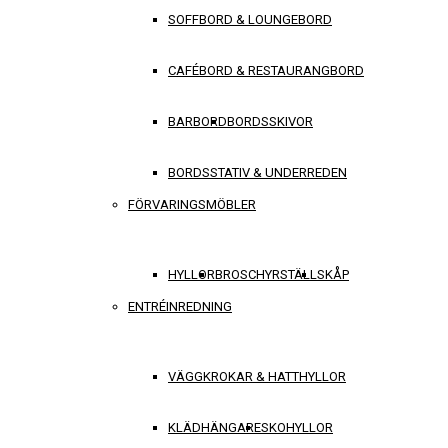
SOFFBORD & LOUNGEBORD
CAFÉBORD & RESTAURANGBORD
BARBORD
BORDSSKIVOR
BORDSSTATIV & UNDERREDEN
FÖRVARINGSMÖBLER
HYLLOR
BROSCHYRSTÄLL
SKÅP
ENTRÉINREDNING
VÄGGKROKAR & HATTHYLLOR
KLÄDHÄNGARE
SKOHYLLOR