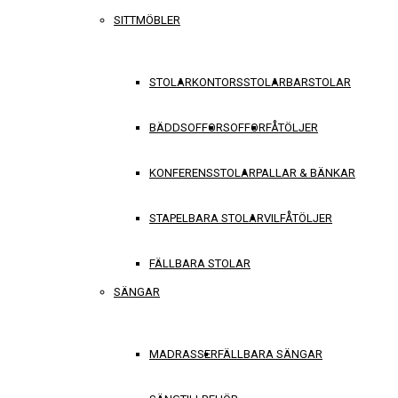
SITTMÖBLER
STOLAR
KONTORSSTOLAR
BARSTOLAR
BÄDDSOFFOR
SOFFOR
FÅTÖLJER
KONFERENSSTOLAR
PALLAR & BÄNKAR
STAPELBARA STOLAR
VILFÅTÖLJER
FÄLLBARA STOLAR
SÄNGAR
MADRASSER
FÄLLBARA SÄNGAR