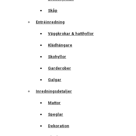
Skåp
Entréinredning
Väggkrokar & hatthyllor
Klädhängare
Skohyllor
Garderober
Galgar
Inredningsdetaljer
Mattor
Speglar
Dekoration