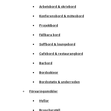
Arbetsbord & skrivbord
Konferensbord & mötesbord
Projektbord
Fällbara bord
Soffbord & loungebord
Cafébord & restaurangbord
Barbord
Bordsskivor
Bordsstativ & underreden
Förvaringsmöbler
Hyllor
Broschyrställ