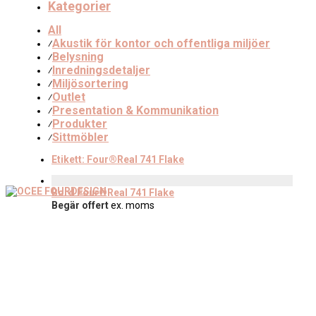
Kategorier
All
Akustik för kontor och offentliga miljöer
⁄
Belysning
⁄
Inredningsdetaljer
⁄
Miljösortering
⁄
Outlet
⁄
Presentation & Kommunikation
⁄
Produkter
⁄
Sittmöbler
⁄
Etikett:
Four®Real 741 Flake
Bord Four®Real 741 Flake
Begär offert
ex. moms