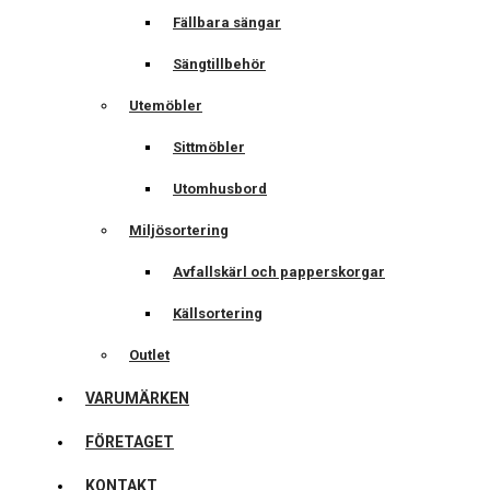
Fällbara sängar
Sängtillbehör
Utemöbler
Sittmöbler
Utomhusbord
Miljösortering
Avfallskärl och papperskorgar
Källsortering
Outlet
VARUMÄRKEN
FÖRETAGET
KONTAKT