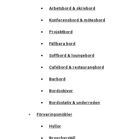
Arbetsbord & skrivbord
Konferensbord & mötesbord
Projektbord
Fällbara bord
Soffbord & loungebord
Cafébord & restaurangbord
Barbord
Bordsskivor
Bordsstativ & underreden
Förvaringsmöbler
Hyllor
Broschyrställ