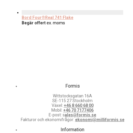
Bord Four®Real 741 Flake
Begär offert
ex. moms
Formis
Wittstocksgatan 16A
SE-115 27 Stockholm
Växel:
+46 8 660 68 00
Mobil:
+46 70 7177406
E-post: s
ales@formis.se
Fakturor och ekonomifrågor:
ekonomi@milliformis.se
Information