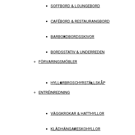
SOFFBORD & LOUNGEBORD
CAFÉBORD & RESTAURANGBORD
BARBORD
BORDSSKIVOR
BORDSSTATIV & UNDERREDEN
FÖRVARINGSMÖBLER
HYLLOR
BROSCHYRSTÄLL
SKÅP
ENTRÉINREDNING
VÄGGKROKAR & HATTHYLLOR
KLÄDHÄNGARE
SKOHYLLOR