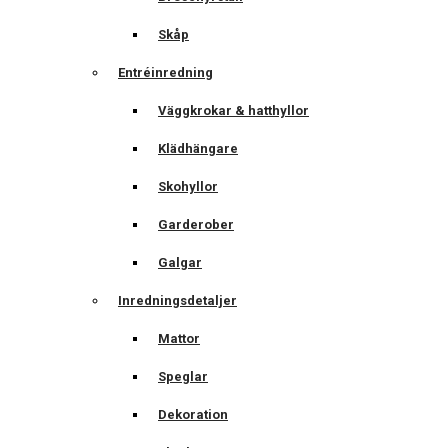
Skåp
Entréinredning
Väggkrokar & hatthyllor
Klädhängare
Skohyllor
Garderober
Galgar
Inredningsdetaljer
Mattor
Speglar
Dekoration