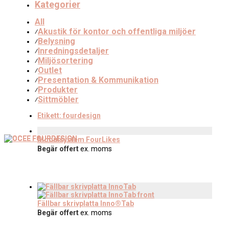
Kategorier
All
Akustik för kontor och offentliga miljöer
⁄
Belysning
⁄
Inredningsdetaljer
⁄
Miljösortering
⁄
Outlet
⁄
Presentation & Kommunikation
⁄
Produkter
⁄
Sittmöbler
⁄
Etikett:
fourdesign
Modulsystem FourLikes
Begär offert
ex. moms
Fällbar skrivplatta Inno®Tab
Begär offert
ex. moms