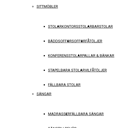
SITTMÖBLER
STOLAR
KONTORSSTOLAR
BARSTOLAR
BÄDDSOFFOR
SOFFOR
FÅTÖLJER
KONFERENSSTOLAR
PALLAR & BÄNKAR
STAPELBARA STOLAR
VILFÅTÖLJER
FÄLLBARA STOLAR
SÄNGAR
MADRASSER
FÄLLBARA SÄNGAR