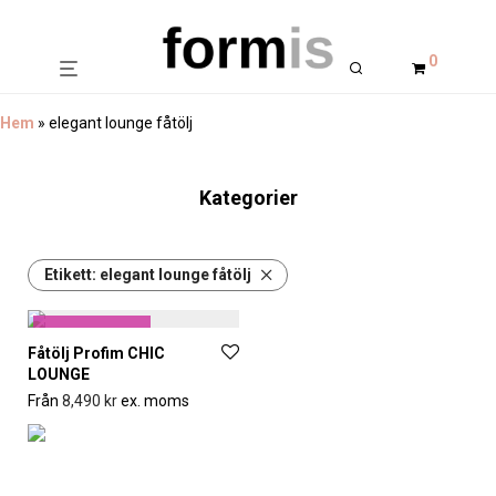
0
Hem
»
elegant lounge fåtölj
Kategorier
Etikett:
elegant lounge fåtölj
Formis gillar
Fåtölj Profim CHIC
LOUNGE
Från
8,490
kr
ex. moms