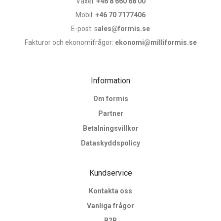
Växel:
+46 8 660 68 00
Mobil:
+46 70 7177406
E-post: s
ales@formis.se
Fakturor och ekonomifrågor:
ekonomi@milliformis.se
Information
Om formis
Partner
Betalningsvillkor
Dataskyddspolicy
Kundservice
Kontakta oss
Vanliga frågor
B2B