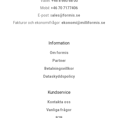
Växel:
+46 8 660 68 00
Mobil:
+46 70 7177406
E-post: s
ales@formis.se
Fakturor och ekonomifrågor:
ekonomi@milliformis.se
Information
Om formis
Partner
Betalningsvillkor
Dataskyddspolicy
Kundservice
Kontakta oss
Vanliga frågor
B2B