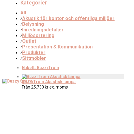
Kategorier
All
Akustik för kontor och offentliga miljöer
⁄
Belysning
⁄
Inredningsdetaljer
⁄
Miljösortering
⁄
Outlet
⁄
Presentation & Kommunikation
⁄
Produkter
⁄
Sittmöbler
⁄
Etikett:
BuzziTrom
BuzziTrom Akustisk lampa
Från
25,730
kr
ex. moms