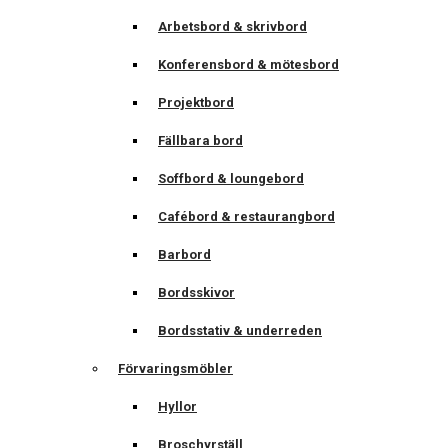
Arbetsbord & skrivbord
Konferensbord & mötesbord
Projektbord
Fällbara bord
Soffbord & loungebord
Cafébord & restaurangbord
Barbord
Bordsskivor
Bordsstativ & underreden
Förvaringsmöbler
Hyllor
Broschyrställ