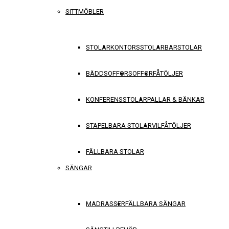
SITTMÖBLER
STOLAR
KONTORSSTOLAR
BARSTOLAR
BÄDDSOFFOR
SOFFOR
FÅTÖLJER
KONFERENSSTOLAR
PALLAR & BÄNKAR
STAPELBARA STOLAR
VILFÅTÖLJER
FÄLLBARA STOLAR
SÄNGAR
MADRASSER
FÄLLBARA SÄNGAR