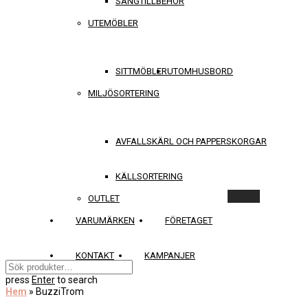
SÄNGTILLBEHÖR
UTEMÖBLER
SITTMÖBLER
UTOMHUSBORD
MILJÖSORTERING
AVFALLSKÄRL OCH PAPPERSKORGAR
KÄLLSORTERING
Rensa
OUTLET
VARUMÄRKEN
FÖRETAGET
KONTAKT
KAMPANJER
press
Enter
to search
Hem
»
BuzziTrom