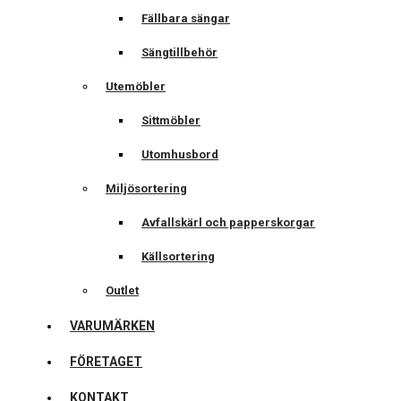
Fällbara sängar
Sängtillbehör
Utemöbler
Sittmöbler
Utomhusbord
Miljösortering
Avfallskärl och papperskorgar
Källsortering
Outlet
VARUMÄRKEN
FÖRETAGET
KONTAKT