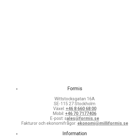
Formis
Wittstocksgatan 16A
SE-115 27 Stockholm
Växel:
+46 8 660 68 00
Mobil:
+46 70 7177406
E-post: s
ales@formis.se
Fakturor och ekonomifrågor:
ekonomi@milliformis.se
Information