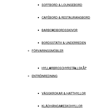
SOFFBORD & LOUNGEBORD
CAFÉBORD & RESTAURANGBORD
BARBORD
BORDSSKIVOR
BORDSSTATIV & UNDERREDEN
FÖRVARINGSMÖBLER
HYLLOR
BROSCHYRSTÄLL
SKÅP
ENTRÉINREDNING
VÄGGKROKAR & HATTHYLLOR
KLÄDHÄNGARE
SKOHYLLOR