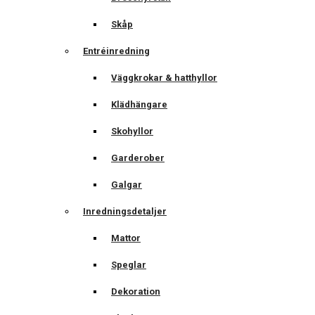
Skåp
Entréinredning
Väggkrokar & hatthyllor
Klädhängare
Skohyllor
Garderober
Galgar
Inredningsdetaljer
Mattor
Speglar
Dekoration