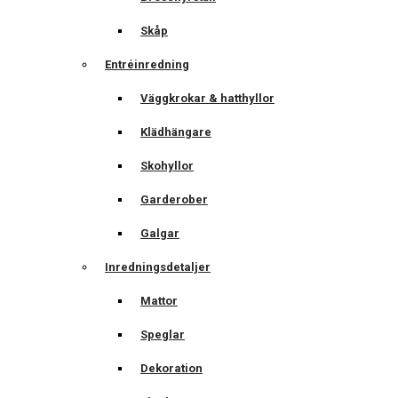
Skåp
Entréinredning
Väggkrokar & hatthyllor
Klädhängare
Skohyllor
Garderober
Galgar
Inredningsdetaljer
Mattor
Speglar
Dekoration