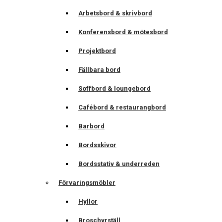
Arbetsbord & skrivbord
Konferensbord & mötesbord
Projektbord
Fällbara bord
Soffbord & loungebord
Cafébord & restaurangbord
Barbord
Bordsskivor
Bordsstativ & underreden
Förvaringsmöbler
Hyllor
Broschyrställ