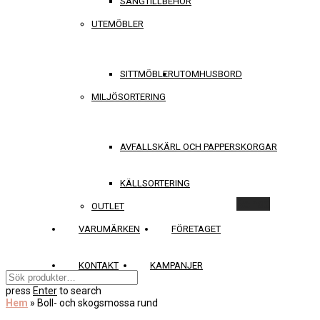
SÄNGTILLBEHÖR
UTEMÖBLER
SITTMÖBLER
UTOMHUSBORD
MILJÖSORTERING
AVFALLSKÄRL OCH PAPPERSKORGAR
KÄLLSORTERING
Rensa
OUTLET
VARUMÄRKEN
FÖRETAGET
KONTAKT
KAMPANJER
press
Enter
to search
Hem
»
Boll- och skogsmossa rund