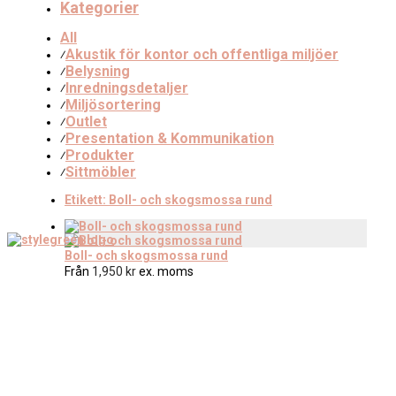
Kategorier
All
Akustik för kontor och offentliga miljöer
⁄
Belysning
⁄
Inredningsdetaljer
⁄
Miljösortering
⁄
Outlet
⁄
Presentation & Kommunikation
⁄
Produkter
⁄
Sittmöbler
⁄
Etikett:
Boll- och skogsmossa rund
Boll- och skogsmossa rund
Från
1,950
kr
ex. moms