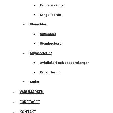
Fällbara sängar
Sängtillbehör
Utemöbler
Sittmöbler
Utomhusbord
Miljösortering
Avfallskärl och papperskorgar
Källsortering
Outlet
VARUMÄRKEN
FÖRETAGET
KONTAKT