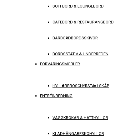
SOFFBORD & LOUNGEBORD
CAFÉBORD & RESTAURANGBORD
BARBORD
BORDSSKIVOR
BORDSSTATIV & UNDERREDEN
FÖRVARINGSMÖBLER
HYLLOR
BROSCHYRSTÄLL
SKÅP
ENTRÉINREDNING
VÄGGKROKAR & HATTHYLLOR
KLÄDHÄNGARE
SKOHYLLOR