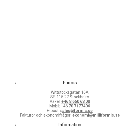
Formis
Wittstocksgatan 16A
SE-115 27 Stockholm
Växel:
+46 8 660 68 00
Mobil:
+46 70 7177406
E-post: s
ales@formis.se
Fakturor och ekonomifrågor:
ekonomi@milliformis.se
Information