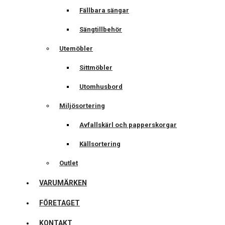
Fällbara sängar
Sängtillbehör
Utemöbler
Sittmöbler
Utomhusbord
Miljösortering
Avfallskärl och papperskorgar
Källsortering
Outlet
VARUMÄRKEN
FÖRETAGET
KONTAKT