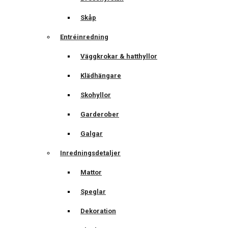
Skåp
Entréinredning
Väggkrokar & hatthyllor
Klädhängare
Skohyllor
Garderober
Galgar
Inredningsdetaljer
Mattor
Speglar
Dekoration