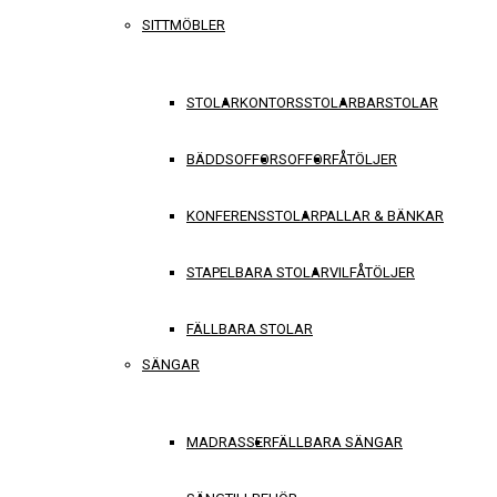
SITTMÖBLER
STOLAR
KONTORSSTOLAR
BARSTOLAR
BÄDDSOFFOR
SOFFOR
FÅTÖLJER
KONFERENSSTOLAR
PALLAR & BÄNKAR
STAPELBARA STOLAR
VILFÅTÖLJER
FÄLLBARA STOLAR
SÄNGAR
MADRASSER
FÄLLBARA SÄNGAR