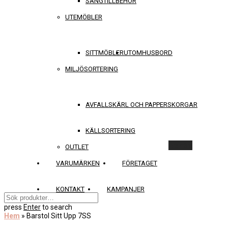
SÄNGTILLBEHÖR
UTEMÖBLER
SITTMÖBLER
UTOMHUSBORD
MILJÖSORTERING
AVFALLSKÄRL OCH PAPPERSKORGAR
KÄLLSORTERING
Rensa
OUTLET
VARUMÄRKEN
FÖRETAGET
KONTAKT
KAMPANJER
press
Enter
to search
Hem
»
Barstol Sitt Upp 7SS