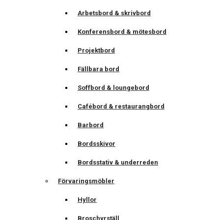
Arbetsbord & skrivbord
Konferensbord & mötesbord
Projektbord
Fällbara bord
Soffbord & loungebord
Cafébord & restaurangbord
Barbord
Bordsskivor
Bordsstativ & underreden
Förvaringsmöbler
Hyllor
Broschyrställ