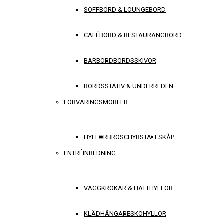
SOFFBORD & LOUNGEBORD
CAFÉBORD & RESTAURANGBORD
BARBORD
BORDSSKIVOR
BORDSSTATIV & UNDERREDEN
FÖRVARINGSMÖBLER
HYLLOR
BROSCHYRSTÄLL
SKÅP
ENTRÉINREDNING
VÄGGKROKAR & HATTHYLLOR
KLÄDHÄNGARE
SKOHYLLOR