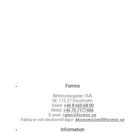
Formis
Wittstocksgatan 16A
SE-115 27 Stockholm
Växel:
+46 8 660 68 00
Mobil:
+46 70 7177406
E-post: s
ales@formis.se
Fakturor och ekonomifrågor:
ekonomi@milliformis.se
Information