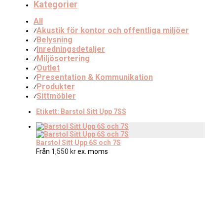
Kategorier
All
Akustik för kontor och offentliga miljöer
⁄
Belysning
⁄
Inredningsdetaljer
⁄
Miljösortering
⁄
Outlet
⁄
Presentation & Kommunikation
⁄
Produkter
⁄
Sittmöbler
⁄
Etikett:
Barstol Sitt Upp 7SS
Barstol Sitt Upp 6S och 7S
Från
1,550
kr
ex. moms