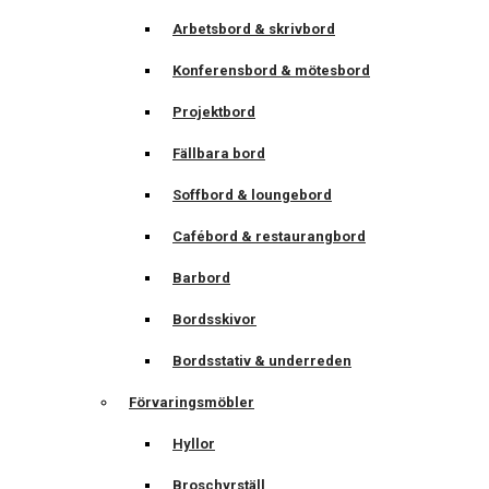
Arbetsbord & skrivbord
Konferensbord & mötesbord
Projektbord
Fällbara bord
Soffbord & loungebord
Cafébord & restaurangbord
Barbord
Bordsskivor
Bordsstativ & underreden
Förvaringsmöbler
Hyllor
Broschyrställ