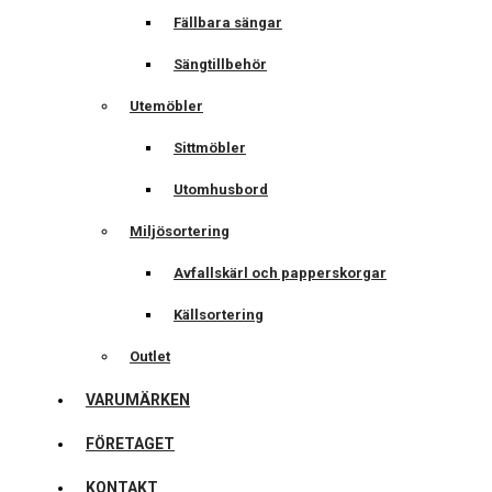
Fällbara sängar
Sängtillbehör
Utemöbler
Sittmöbler
Utomhusbord
Miljösortering
Avfallskärl och papperskorgar
Källsortering
Outlet
VARUMÄRKEN
FÖRETAGET
KONTAKT