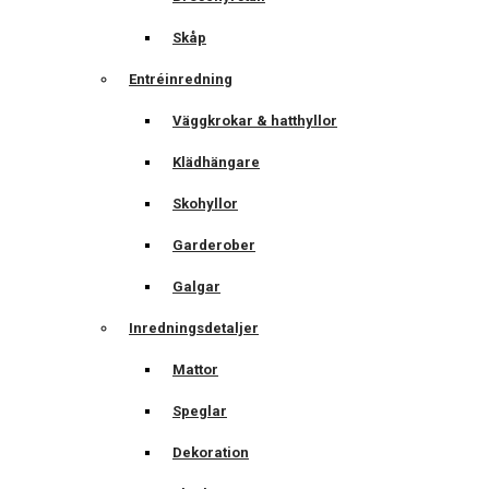
Skåp
Entréinredning
Väggkrokar & hatthyllor
Klädhängare
Skohyllor
Garderober
Galgar
Inredningsdetaljer
Mattor
Speglar
Dekoration