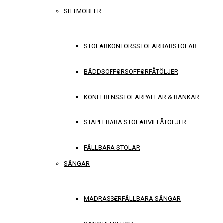
SITTMÖBLER
STOLAR
KONTORSSTOLAR
BARSTOLAR
BÄDDSOFFOR
SOFFOR
FÅTÖLJER
KONFERENSSTOLAR
PALLAR & BÄNKAR
STAPELBARA STOLAR
VILFÅTÖLJER
FÄLLBARA STOLAR
SÄNGAR
MADRASSER
FÄLLBARA SÄNGAR