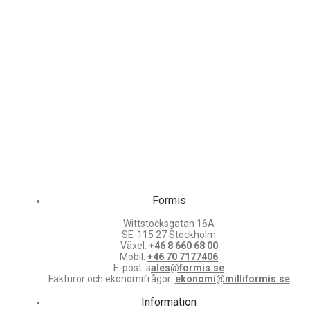
Formis
Wittstocksgatan 16A
SE-115 27 Stockholm
Växel:
+46 8 660 68 00
Mobil:
+46 70 7177406
E-post: s
ales@formis.se
Fakturor och ekonomifrågor:
ekonomi@milliformis.se
Information