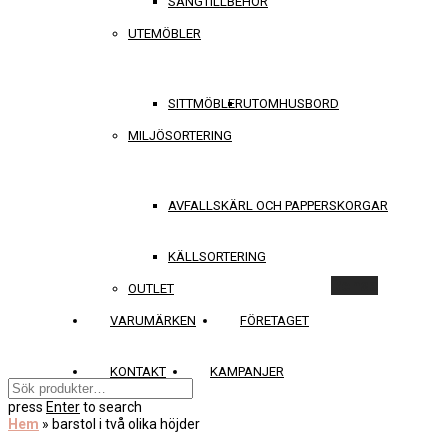
SÄNGTILLBEHÖR
UTEMÖBLER
SITTMÖBLER
UTOMHUSBORD
MILJÖSORTERING
AVFALLSKÄRL OCH PAPPERSKORGAR
KÄLLSORTERING
Rensa
OUTLET
VARUMÄRKEN
FÖRETAGET
KONTAKT
KAMPANJER
press
Enter
to search
Hem
»
barstol i två olika höjder