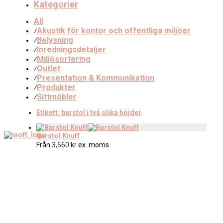
Kategorier
All
Akustik för kontor och offentliga miljöer
⁄
Belysning
⁄
Inredningsdetaljer
⁄
Miljösortering
⁄
Outlet
⁄
Presentation & Kommunikation
⁄
Produkter
⁄
Sittmöbler
⁄
Etikett:
barstol i två olika höjder
Barstol Knuff
Från
3,560
kr
ex. moms