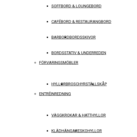
SOFFBORD & LOUNGEBORD
CAFÉBORD & RESTAURANGBORD
BARBORD
BORDSSKIVOR
BORDSSTATIV & UNDERREDEN
FÖRVARINGSMÖBLER
HYLLOR
BROSCHYRSTÄLL
SKÅP
ENTRÉINREDNING
VÄGGKROKAR & HATTHYLLOR
KLÄDHÄNGARE
SKOHYLLOR