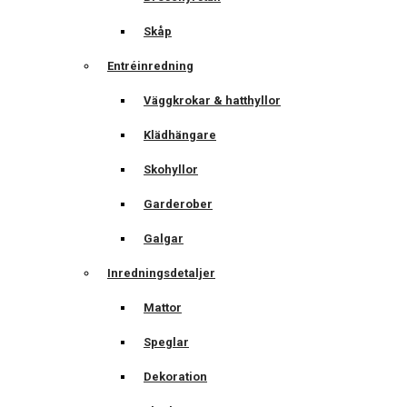
Skåp
Entréinredning
Väggkrokar & hatthyllor
Klädhängare
Skohyllor
Garderober
Galgar
Inredningsdetaljer
Mattor
Speglar
Dekoration