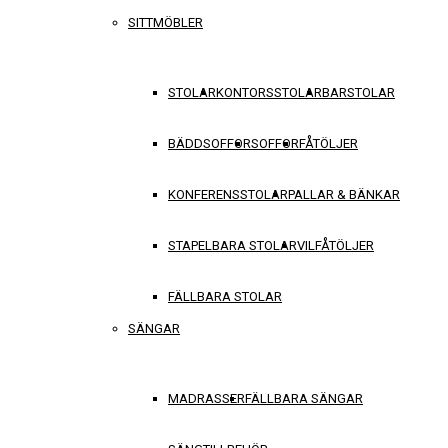
SITTMÖBLER
STOLAR
KONTORSSTOLAR
BARSTOLAR
BÄDDSOFFOR
SOFFOR
FÅTÖLJER
KONFERENSSTOLAR
PALLAR & BÄNKAR
STAPELBARA STOLAR
VILFÅTÖLJER
FÄLLBARA STOLAR
SÄNGAR
MADRASSER
FÄLLBARA SÄNGAR