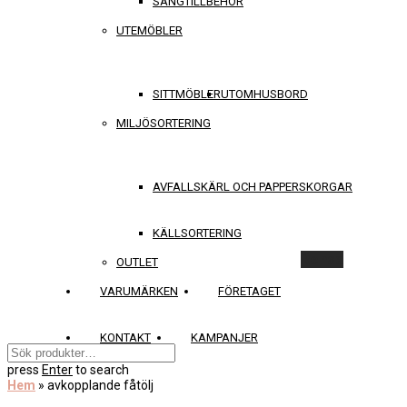
SÄNGTILLBEHÖR
UTEMÖBLER
SITTMÖBLER
UTOMHUSBORD
MILJÖSORTERING
AVFALLSKÄRL OCH PAPPERSKORGAR
KÄLLSORTERING
Rensa
OUTLET
VARUMÄRKEN
FÖRETAGET
KONTAKT
KAMPANJER
press
Enter
to search
Hem
»
avkopplande fåtölj