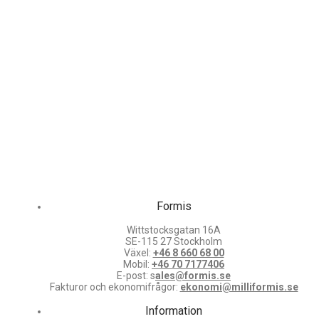
Formis
Wittstocksgatan 16A
SE-115 27 Stockholm
Växel:
+46 8 660 68 00
Mobil:
+46 70 7177406
E-post: s
ales@formis.se
Fakturor och ekonomifrågor:
ekonomi@milliformis.se
Information