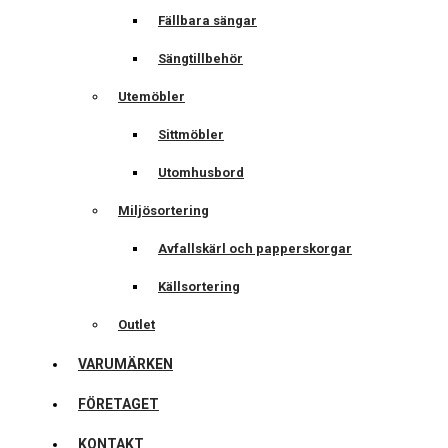
Fällbara sängar
Sängtillbehör
Utemöbler
Sittmöbler
Utomhusbord
Miljösortering
Avfallskärl och papperskorgar
Källsortering
Outlet
VARUMÄRKEN
FÖRETAGET
KONTAKT