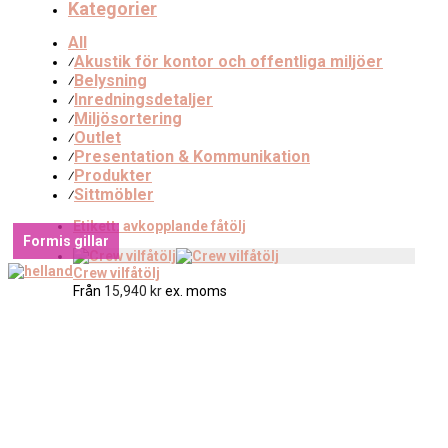
Kategorier
All
Akustik för kontor och offentliga miljöer
⁄
Belysning
⁄
Inredningsdetaljer
⁄
Miljösortering
⁄
Outlet
⁄
Presentation & Kommunikation
⁄
Produkter
⁄
Sittmöbler
⁄
Etikett:
avkopplande fåtölj
Formis gillar
Crew vilfåtölj
Från
15,940
kr
ex. moms