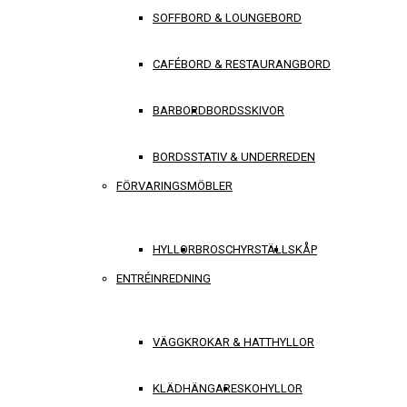
SOFFBORD & LOUNGEBORD
CAFÉBORD & RESTAURANGBORD
BARBORD
BORDSSKIVOR
BORDSSTATIV & UNDERREDEN
FÖRVARINGSMÖBLER
HYLLOR
BROSCHYRSTÄLL
SKÅP
ENTRÉINREDNING
VÄGGKROKAR & HATTHYLLOR
KLÄDHÄNGARE
SKOHYLLOR