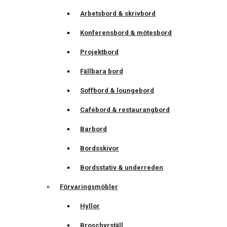
Arbetsbord & skrivbord
Konferensbord & mötesbord
Projektbord
Fällbara bord
Soffbord & loungebord
Cafébord & restaurangbord
Barbord
Bordsskivor
Bordsstativ & underreden
Förvaringsmöbler
Hyllor
Broschyrställ