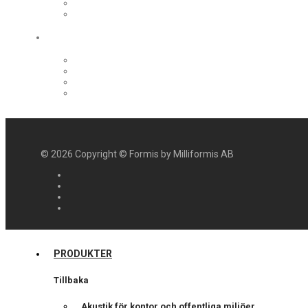
©
2026
Copyright © Formis by Milliformis AB
PRODUKTER
Tillbaka
Akustik för kontor och offentliga miljöer