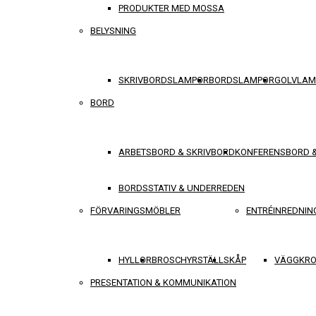
PRODUKTER MED MOSSA
BELYSNING
SKRIVBORDSLAMPOR
BORDSLAMPOR
GOLVLAM
BORD
ARBETSBORD & SKRIVBORD
KONFERENSBORD 
BORDSSTATIV & UNDERREDEN
FÖRVARINGSMÖBLER
ENTRÉINREDNIN
HYLLOR
BROSCHYRSTÄLL
SKÅP
VÄGGKRO
PRESENTATION & KOMMUNIKATION