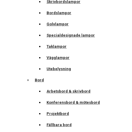
Skrivbordslampor
Bordslampor
Golvlampor
Specialdesignade lampor
Taklampor
Vägglampor
Utebelysning
Bord
Arbetsbord & skrivbord
Konferensbord & mötesbord
Projektbord
Fällbara bord