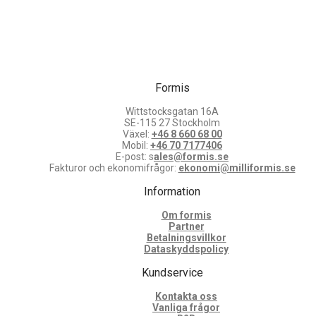
Formis
Wittstocksgatan 16A
SE-115 27 Stockholm
Växel:
+46 8 660 68 00
Mobil:
+46 70 7177406
E-post: s
ales@formis.se
Fakturor och ekonomifrågor:
ekonomi@milliformis.se
Information
Om formis
Partner
Betalningsvillkor
Dataskyddspolicy
Kundservice
Kontakta oss
Vanliga frågor