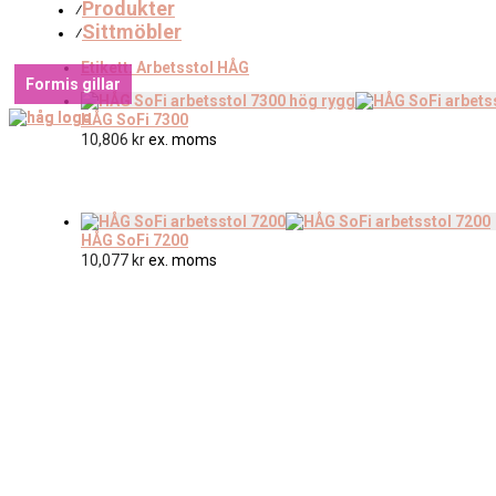
Produkter
⁄
Sittmöbler
⁄
Etikett:
Arbetsstol HÅG
Formis gillar
HÅG SoFi 7300
10,806
kr
ex. moms
HÅG SoFi 7200
10,077
kr
ex. moms