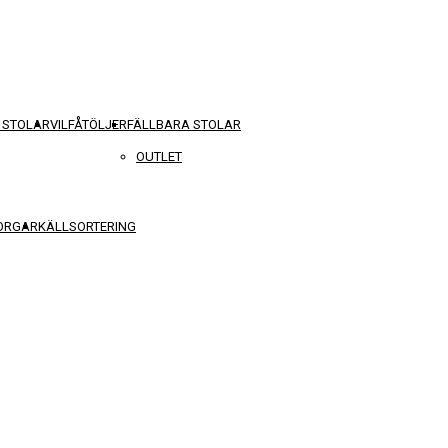
 STOLAR
VILFÅTÖLJER
FÄLLBARA STOLAR
OUTLET
KORGAR
KÄLLSORTERING