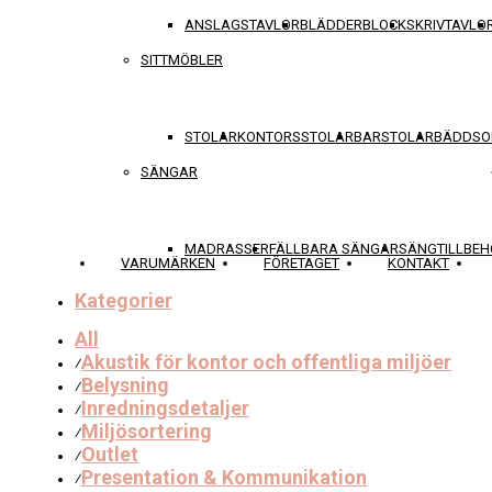
ANSLAGSTAVLOR
BLÄDDERBLOCK
SKRIVTAVLO
SITTMÖBLER
STOLAR
KONTORSSTOLAR
BARSTOLAR
BÄDDSO
SÄNGAR
MADRASSER
FÄLLBARA SÄNGAR
SÄNGTILLBEH
VARUMÄRKEN
FÖRETAGET
KONTAKT
Kategorier
All
Akustik för kontor och offentliga miljöer
⁄
Belysning
⁄
Inredningsdetaljer
⁄
Miljösortering
⁄
Outlet
⁄
Presentation & Kommunikation
⁄