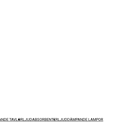
NDE TAVLOR
LJUDABSORBENTER
LJUDDÄMPANDE LAMPOR