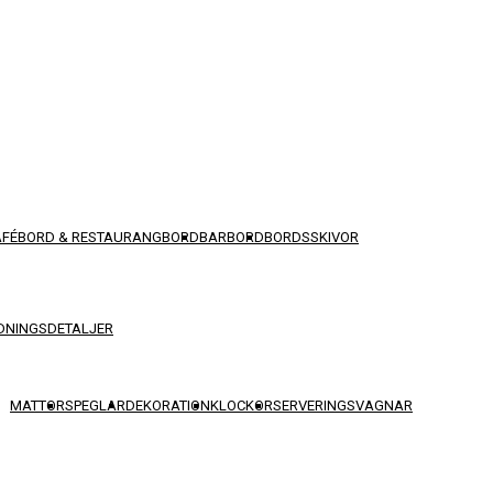
AFÉBORD & RESTAURANGBORD
BARBORD
BORDSSKIVOR
DNINGSDETALJER
MATTOR
SPEGLAR
DEKORATION
KLOCKOR
SERVERINGSVAGNAR