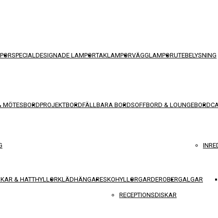
POR
SPECIALDESIGNADE LAMPOR
TAKLAMPOR
VÄGGLAMPOR
UTEBELYSNING
& MÖTESBORD
PROJEKTBORD
FÄLLBARA BORD
SOFFBORD & LOUNGEBORD
C
G
INRE
KAR & HATTHYLLOR
KLÄDHÄNGARE
SKOHYLLOR
GARDEROBER
GALGAR
RECEPTIONSDISKAR