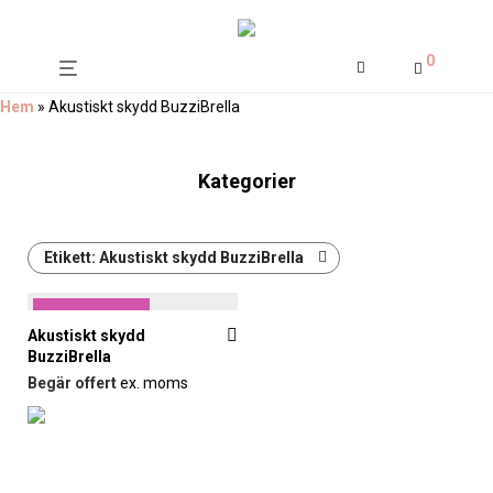
0
Hem
»
Akustiskt skydd BuzziBrella
Kategorier
Etikett:
Akustiskt skydd BuzziBrella
Formis gillar
Akustiskt skydd
BuzziBrella
Begär offert
ex. moms