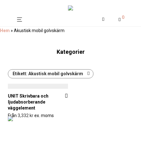
0
Hem
»
Akustisk mobil golvskärm
Kategorier
Etikett:
Akustisk mobil golvskärm
UNIT Skrivbara och
ljudabsorberande
väggelement
Från
3,332
kr
ex. moms