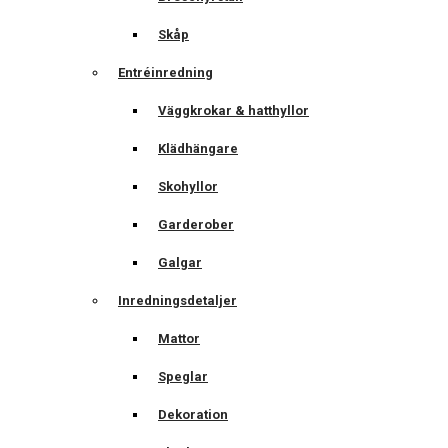
Skåp
Entréinredning
Väggkrokar & hatthyllor
Klädhängare
Skohyllor
Garderober
Galgar
Inredningsdetaljer
Mattor
Speglar
Dekoration