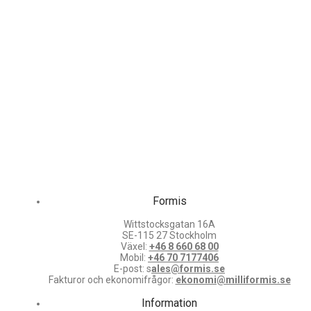
Formis
Wittstocksgatan 16A
SE-115 27 Stockholm
Växel:
+46 8 660 68 00
Mobil:
+46 70 7177406
E-post: s
ales@formis.se
Fakturor och ekonomifrågor:
ekonomi@milliformis.se
Information