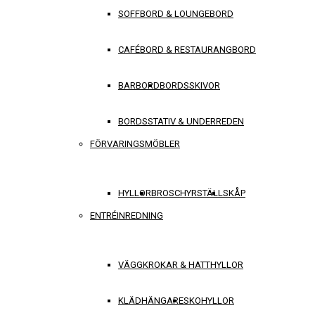
SOFFBORD & LOUNGEBORD
CAFÉBORD & RESTAURANGBORD
BARBORD
BORDSSKIVOR
BORDSSTATIV & UNDERREDEN
FÖRVARINGSMÖBLER
HYLLOR
BROSCHYRSTÄLL
SKÅP
ENTRÉINREDNING
VÄGGKROKAR & HATTHYLLOR
KLÄDHÄNGARE
SKOHYLLOR