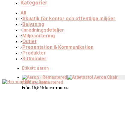
Kategorier
All
Akustik för kontor och offentliga miljöer
⁄
Belysning
⁄
Inredningsdetaljer
⁄
Miljösortering
⁄
Outlet
⁄
Presentation & Kommunikation
⁄
Produkter
⁄
Sittmöbler
⁄
Etikett:
aeron
Aeron – Remastered
Från
16,515
kr
ex. moms