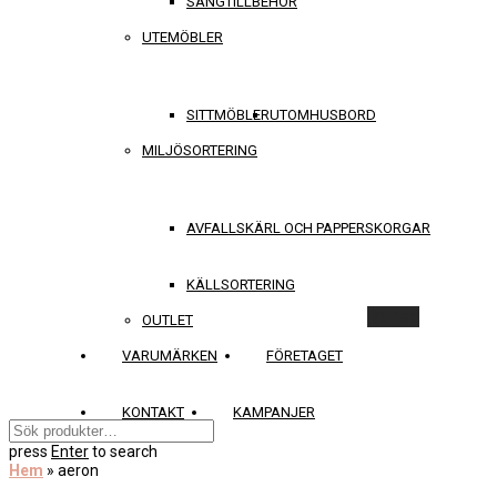
SÄNGTILLBEHÖR
UTEMÖBLER
SITTMÖBLER
UTOMHUSBORD
MILJÖSORTERING
AVFALLSKÄRL OCH PAPPERSKORGAR
KÄLLSORTERING
Rensa
OUTLET
VARUMÄRKEN
FÖRETAGET
KONTAKT
KAMPANJER
press
Enter
to search
Hem
»
aeron