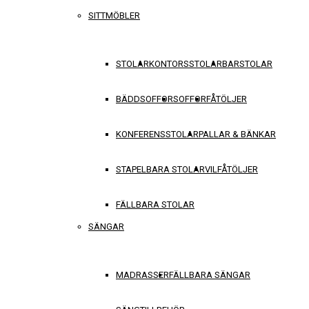
SITTMÖBLER
STOLAR
KONTORSSTOLAR
BARSTOLAR
BÄDDSOFFOR
SOFFOR
FÅTÖLJER
KONFERENSSTOLAR
PALLAR & BÄNKAR
STAPELBARA STOLAR
VILFÅTÖLJER
FÄLLBARA STOLAR
SÄNGAR
MADRASSER
FÄLLBARA SÄNGAR