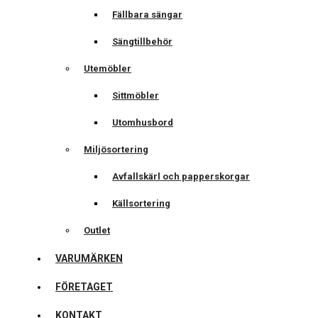
Fällbara sängar
Sängtillbehör
Utemöbler
Sittmöbler
Utomhusbord
Miljösortering
Avfallskärl och papperskorgar
Källsortering
Outlet
VARUMÄRKEN
FÖRETAGET
KONTAKT