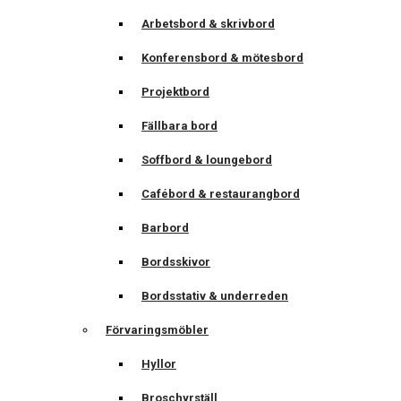
Arbetsbord & skrivbord
Konferensbord & mötesbord
Projektbord
Fällbara bord
Soffbord & loungebord
Cafébord & restaurangbord
Barbord
Bordsskivor
Bordsstativ & underreden
Förvaringsmöbler
Hyllor
Broschyrställ