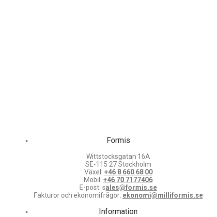
Formis
Wittstocksgatan 16A
SE-115 27 Stockholm
Växel:
+46 8 660 68 00
Mobil:
+46 70 7177406
E-post: s
ales@formis.se
Fakturor och ekonomifrågor:
ekonomi@milliformis.se
Information