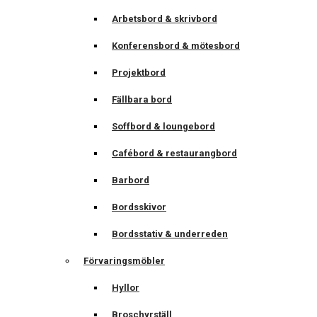
Arbetsbord & skrivbord
Konferensbord & mötesbord
Projektbord
Fällbara bord
Soffbord & loungebord
Cafébord & restaurangbord
Barbord
Bordsskivor
Bordsstativ & underreden
Förvaringsmöbler
Hyllor
Broschyrställ