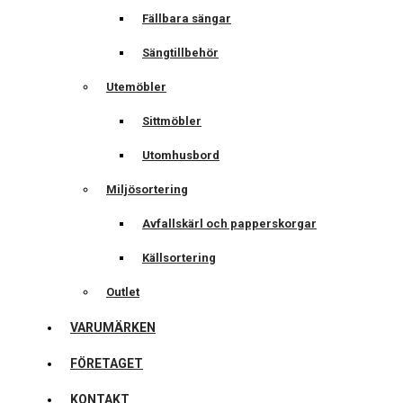
Fällbara sängar
Sängtillbehör
Utemöbler
Sittmöbler
Utomhusbord
Miljösortering
Avfallskärl och papperskorgar
Källsortering
Outlet
VARUMÄRKEN
FÖRETAGET
KONTAKT