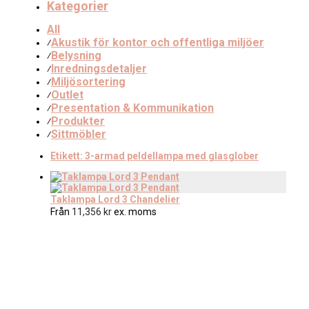
Kategorier
All
Akustik för kontor och offentliga miljöer
⁄
Belysning
⁄
Inredningsdetaljer
⁄
Miljösortering
⁄
Outlet
⁄
Presentation & Kommunikation
⁄
Produkter
⁄
Sittmöbler
⁄
Etikett:
3-armad peldellampa med glasglober
Taklampa Lord 3 Chandelier
Från
11,356
kr
ex. moms