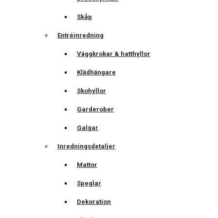
Skåp
Entréinredning
Väggkrokar & hatthyllor
Klädhängare
Skohyllor
Garderober
Galgar
Inredningsdetaljer
Mattor
Speglar
Dekoration