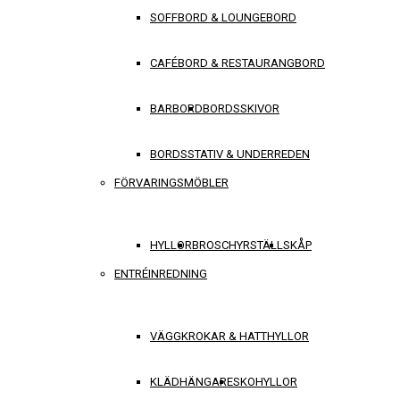
SOFFBORD & LOUNGEBORD
CAFÉBORD & RESTAURANGBORD
BARBORD
BORDSSKIVOR
BORDSSTATIV & UNDERREDEN
FÖRVARINGSMÖBLER
HYLLOR
BROSCHYRSTÄLL
SKÅP
ENTRÉINREDNING
VÄGGKROKAR & HATTHYLLOR
KLÄDHÄNGARE
SKOHYLLOR