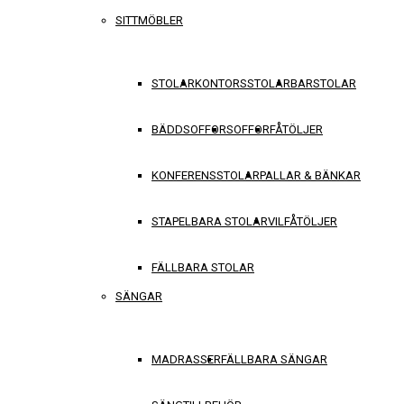
SITTMÖBLER
STOLAR
KONTORSSTOLAR
BARSTOLAR
BÄDDSOFFOR
SOFFOR
FÅTÖLJER
KONFERENSSTOLAR
PALLAR & BÄNKAR
STAPELBARA STOLAR
VILFÅTÖLJER
FÄLLBARA STOLAR
SÄNGAR
MADRASSER
FÄLLBARA SÄNGAR