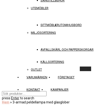
SÄNGTILLBEHÖR
UTEMÖBLER
SITTMÖBLER
UTOMHUSBORD
MILJÖSORTERING
AVFALLSKÄRL OCH PAPPERSKORGAR
KÄLLSORTERING
Rensa
OUTLET
VARUMÄRKEN
FÖRETAGET
KONTAKT
KAMPANJER
press
Enter
to search
Hem
»
3-armad peldellampa med glasglober