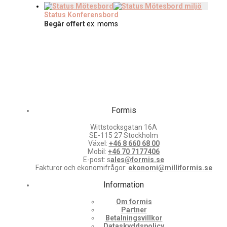
Status Konferensbord
Begär offert
ex. moms
Formis
Wittstocksgatan 16A
SE-115 27 Stockholm
Växel:
+46 8 660 68 00
Mobil:
+46 70 7177406
E-post: s
ales@formis.se
Fakturor och ekonomifrågor:
ekonomi@milliformis.se
Information
Om formis
Partner
Betalningsvillkor
Dataskyddspolicy