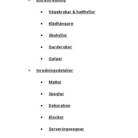
Entréinredning
Väggkrokar & hatthyllor
Klädhängare
Skohyllor
Garderober
Galgar
Inredningsdetaljer
Mattor
Speglar
Dekoration
Klockor
Serveringsvagnar