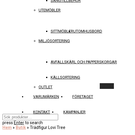
SÄNGTILLBEHÖR
UTEMÖBLER
SITTMÖBLER
UTOMHUSBORD
MILJÖSORTERING
AVFALLSKÄRL OCH PAPPERSKORGAR
KÄLLSORTERING
Rensa
OUTLET
VARUMÄRKEN
FÖRETAGET
KONTAKT
KAMPANJER
press
Enter
to search
Hem
»
Butik
»
Trädfigur Lovi Tree