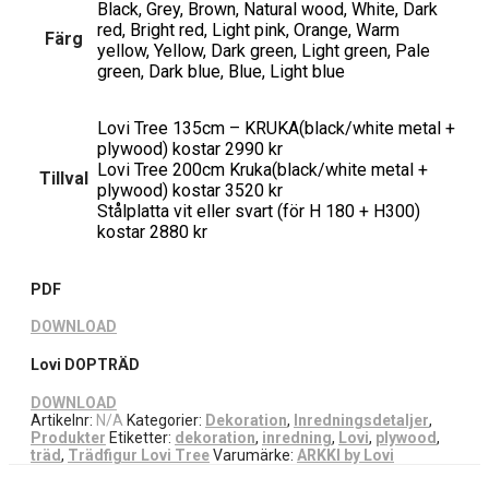
Black, Grey, Brown, Natural wood, White, Dark
red, Bright red, Light pink, Orange, Warm
Färg
yellow, Yellow, Dark green, Light green, Pale
green, Dark blue, Blue, Light blue
Lovi Tree 135cm – KRUKA(black/white metal +
plywood) kostar 2990 kr
Lovi Tree 200cm Kruka(black/white metal +
Tillval
plywood) kostar 3520 kr
Stålplatta vit eller svart (för H 180 + H300)
kostar 2880 kr
PDF
DOWNLOAD
Lovi DOPTRÄD
DOWNLOAD
Artikelnr:
N/A
Kategorier:
Dekoration
,
Inredningsdetaljer
,
Produkter
Etiketter:
dekoration
,
inredning
,
Lovi
,
plywood
,
träd
,
Trädfigur Lovi Tree
Varumärke:
ARKKI by Lovi