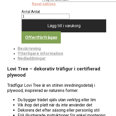
Reset options
Antal
Antal
Lägg till i varukorg
Offertförfrågan
Beskrivning
Ytterligare information
Nedladdningar
Lovi Tree – dekorativ träfigur i certifierad
plywood
Trädfigur Lovi Tree är en stilren inredningsdetalj i
plywood, inspirerad av naturens former.
Du bygger trädet själv utan verktyg eller lim
Vik ihop det platt när du inte använder det
Dekorera det efter säsong eller personlig stil
Följ illustrerade instruktioner för enkel montering