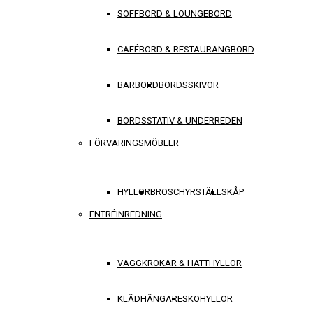
SOFFBORD & LOUNGEBORD
CAFÉBORD & RESTAURANGBORD
BARBORD
BORDSSKIVOR
BORDSSTATIV & UNDERREDEN
FÖRVARINGSMÖBLER
HYLLOR
BROSCHYRSTÄLL
SKÅP
ENTRÉINREDNING
VÄGGKROKAR & HATTHYLLOR
KLÄDHÄNGARE
SKOHYLLOR