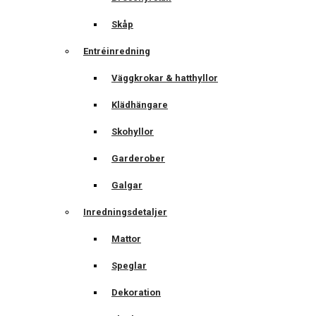
Skåp
Entréinredning
Väggkrokar & hatthyllor
Klädhängare
Skohyllor
Garderober
Galgar
Inredningsdetaljer
Mattor
Speglar
Dekoration