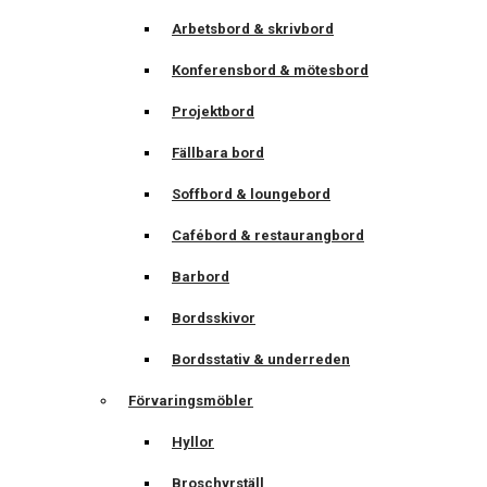
Arbetsbord & skrivbord
Konferensbord & mötesbord
Projektbord
Fällbara bord
Soffbord & loungebord
Cafébord & restaurangbord
Barbord
Bordsskivor
Bordsstativ & underreden
Förvaringsmöbler
Hyllor
Broschyrställ