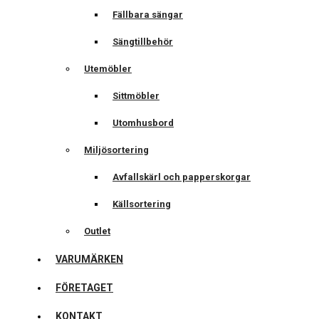
Fällbara sängar
Sängtillbehör
Utemöbler
Sittmöbler
Utomhusbord
Miljösortering
Avfallskärl och papperskorgar
Källsortering
Outlet
VARUMÄRKEN
FÖRETAGET
KONTAKT