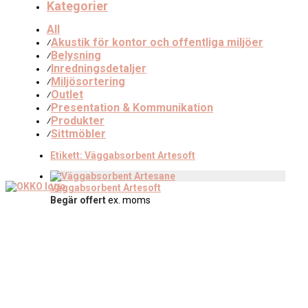
Kategorier
All
Akustik för kontor och offentliga miljöer
⁄
Belysning
⁄
Inredningsdetaljer
⁄
Miljösortering
⁄
Outlet
⁄
Presentation & Kommunikation
⁄
Produkter
⁄
Sittmöbler
⁄
Etikett:
Väggabsorbent Artesoft
Väggabsorbent Artesoft
Begär offert
ex. moms