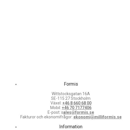
Formis
Wittstocksgatan 16A
SE-115 27 Stockholm
Växel:
+46 8 660 68 00
Mobil:
+46 70 7177406
E-post: s
ales@formis.se
Fakturor och ekonomifrågor:
ekonomi@milliformis.se
Information