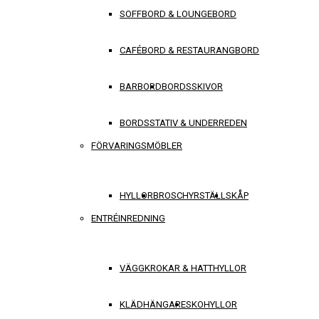
SOFFBORD & LOUNGEBORD
CAFÉBORD & RESTAURANGBORD
BARBORD
BORDSSKIVOR
BORDSSTATIV & UNDERREDEN
FÖRVARINGSMÖBLER
HYLLOR
BROSCHYRSTÄLL
SKÅP
ENTRÉINREDNING
VÄGGKROKAR & HATTHYLLOR
KLÄDHÄNGARE
SKOHYLLOR