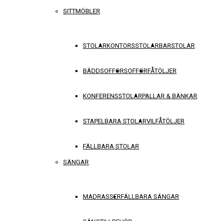
SITTMÖBLER
STOLAR
KONTORSSTOLAR
BARSTOLAR
BÄDDSOFFOR
SOFFOR
FÅTÖLJER
KONFERENSSTOLAR
PALLAR & BÄNKAR
STAPELBARA STOLAR
VILFÅTÖLJER
FÄLLBARA STOLAR
SÄNGAR
MADRASSER
FÄLLBARA SÄNGAR