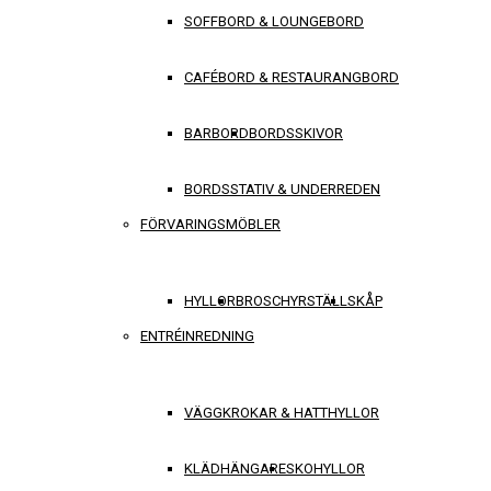
SOFFBORD & LOUNGEBORD
CAFÉBORD & RESTAURANGBORD
BARBORD
BORDSSKIVOR
BORDSSTATIV & UNDERREDEN
FÖRVARINGSMÖBLER
HYLLOR
BROSCHYRSTÄLL
SKÅP
ENTRÉINREDNING
VÄGGKROKAR & HATTHYLLOR
KLÄDHÄNGARE
SKOHYLLOR