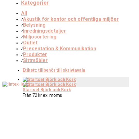
Kategorier
All
Akustik för kontor och offentliga miljöer
⁄
Belysning
⁄
Inredningsdetaljer
⁄
Miljösortering
⁄
Outlet
⁄
Presentation & Kommunikation
⁄
Produkter
⁄
Sittmöbler
⁄
Etikett:
tillbehör till skrivtavala
Startset Björk och Kork
Från
72
kr
ex. moms