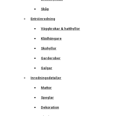
Skåp
Entréinredning
Väggkrokar & hatthyllor
Klädhängare
Skohyllor
Garderober
Galgar
Inredningsdetaljer
Mattor
Speglar
Dekoration