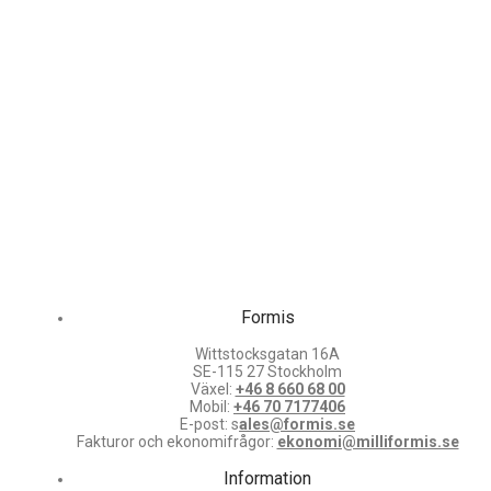
Formis
Wittstocksgatan 16A
SE-115 27 Stockholm
Växel:
+46 8 660 68 00
Mobil:
+46 70 7177406
E-post: s
ales@formis.se
Fakturor och ekonomifrågor:
ekonomi@milliformis.se
Information