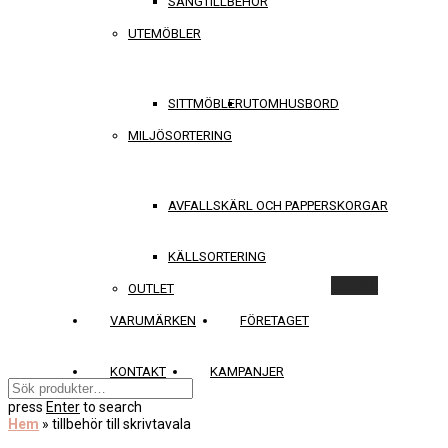
SÄNGTILLBEHÖR
UTEMÖBLER
SITTMÖBLER
UTOMHUSBORD
MILJÖSORTERING
AVFALLSKÄRL OCH PAPPERSKORGAR
KÄLLSORTERING
Rensa
OUTLET
VARUMÄRKEN
FÖRETAGET
KONTAKT
KAMPANJER
press
Enter
to search
Hem
»
tillbehör till skrivtavala