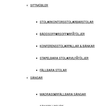
SITTMÖBLER
STOLAR
KONTORSSTOLAR
BARSTOLAR
BÄDDSOFFOR
SOFFOR
FÅTÖLJER
KONFERENSSTOLAR
PALLAR & BÄNKAR
STAPELBARA STOLAR
VILFÅTÖLJER
FÄLLBARA STOLAR
SÄNGAR
MADRASSER
FÄLLBARA SÄNGAR