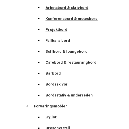
Arbetsbord & skrivbord
Konferensbord & mötesbord
Projektbord
Fällbara bord
Soffbord & loungebord
Cafébord & restaurangbord
Barbord
Bordsskivor
Bordsstativ & underreden
Förvaringsmöbler
Hyllor
Broschyrställ