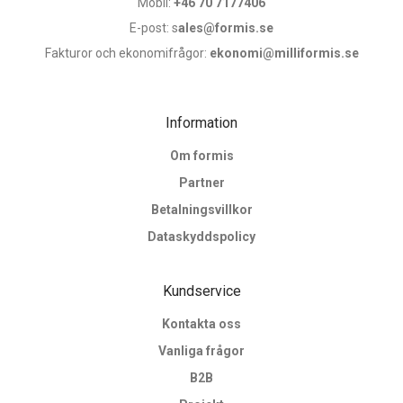
Mobil:
+46 70 7177406
E-post: s
ales@formis.se
Fakturor och ekonomifrågor:
ekonomi@milliformis.se
Information
Om formis
Partner
Betalningsvillkor
Dataskyddspolicy
Kundservice
Kontakta oss
Vanliga frågor
B2B