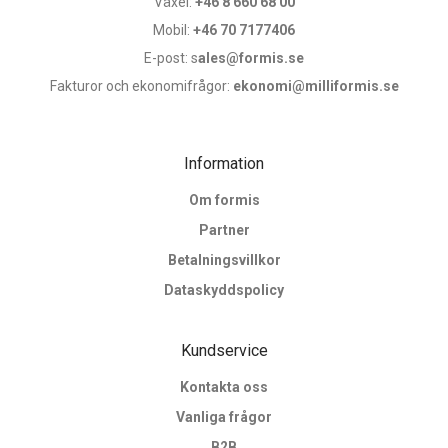
Växel:
+46 8 660 68 00
Mobil:
+46 70 7177406
E-post: s
ales@formis.se
Fakturor och ekonomifrågor:
ekonomi@milliformis.se
Information
Om formis
Partner
Betalningsvillkor
Dataskyddspolicy
Kundservice
Kontakta oss
Vanliga frågor
B2B