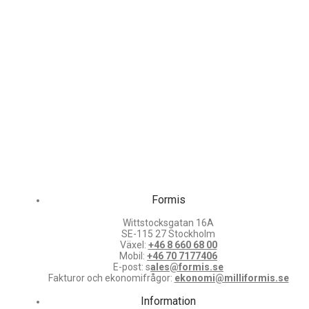
Formis
Wittstocksgatan 16A
SE-115 27 Stockholm
Växel:
+46 8 660 68 00
Mobil:
+46 70 7177406
E-post: s
ales@formis.se
Fakturor och ekonomifrågor:
ekonomi@milliformis.se
Information