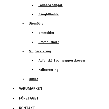
Fällbara sängar
Sängtillbehör
Utemöbler
Sittmöbler
Utomhusbord
Miljösortering
Avfallskärl och papperskorgar
Källsortering
Outlet
VARUMÄRKEN
FÖRETAGET
KONTAKT