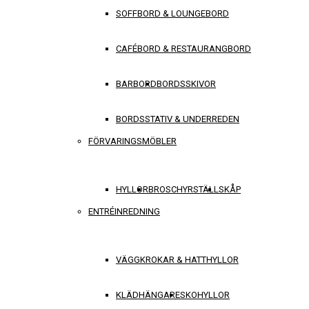
SOFFBORD & LOUNGEBORD
CAFÉBORD & RESTAURANGBORD
BARBORD
BORDSSKIVOR
BORDSSTATIV & UNDERREDEN
FÖRVARINGSMÖBLER
HYLLOR
BROSCHYRSTÄLL
SKÅP
ENTRÉINREDNING
VÄGGKROKAR & HATTHYLLOR
KLÄDHÄNGARE
SKOHYLLOR