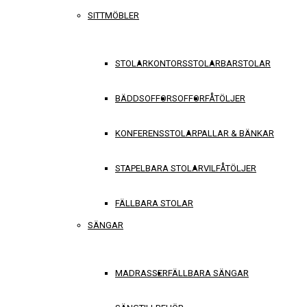
SITTMÖBLER
STOLAR
KONTORSSTOLAR
BARSTOLAR
BÄDDSOFFOR
SOFFOR
FÅTÖLJER
KONFERENSSTOLAR
PALLAR & BÄNKAR
STAPELBARA STOLAR
VILFÅTÖLJER
FÄLLBARA STOLAR
SÄNGAR
MADRASSER
FÄLLBARA SÄNGAR