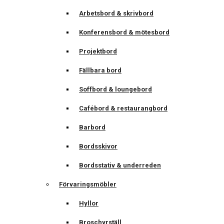
Arbetsbord & skrivbord
Konferensbord & mötesbord
Projektbord
Fällbara bord
Soffbord & loungebord
Cafébord & restaurangbord
Barbord
Bordsskivor
Bordsstativ & underreden
Förvaringsmöbler
Hyllor
Broschyrställ