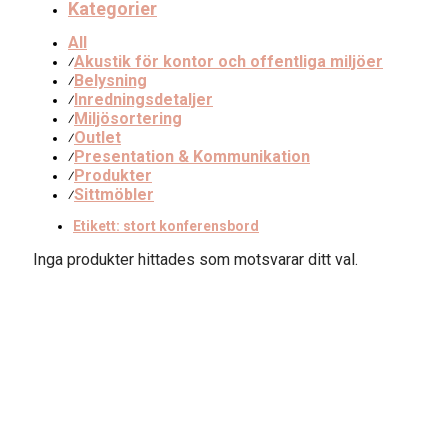
Kategorier
All
Akustik för kontor och offentliga miljöer
⁄
Belysning
⁄
Inredningsdetaljer
⁄
Miljösortering
⁄
Outlet
⁄
Presentation & Kommunikation
⁄
Produkter
⁄
Sittmöbler
⁄
Etikett:
stort konferensbord
Inga produkter hittades som motsvarar ditt val.