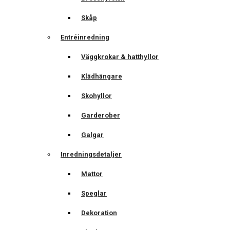
Skåp
Entréinredning
Väggkrokar & hatthyllor
Klädhängare
Skohyllor
Garderober
Galgar
Inredningsdetaljer
Mattor
Speglar
Dekoration