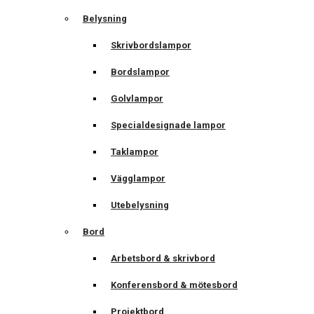
Belysning
Skrivbordslampor
Bordslampor
Golvlampor
Specialdesignade lampor
Taklampor
Vägglampor
Utebelysning
Bord
Arbetsbord & skrivbord
Konferensbord & mötesbord
Projektbord