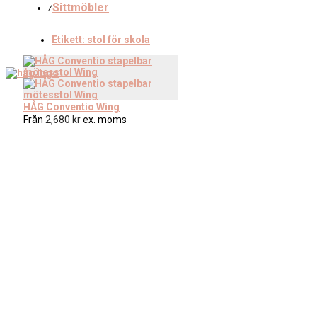
Sittmöbler
⁄
Etikett:
stol för skola
HÅG Conventio Wing
Från
2,680
kr
ex. moms