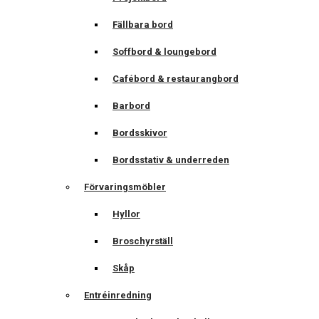
Fällbara bord
Soffbord & loungebord
Cafébord & restaurangbord
Barbord
Bordsskivor
Bordsstativ & underreden
Förvaringsmöbler
Hyllor
Broschyrställ
Skåp
Entréinredning