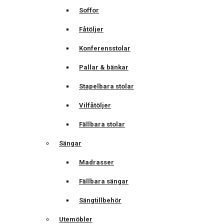
Soffor
Fåtöljer
Konferensstolar
Pallar & bänkar
Stapelbara stolar
Vilfåtöljer
Fällbara stolar
Sängar
Madrasser
Fällbara sängar
Sängtillbehör
Utemöbler