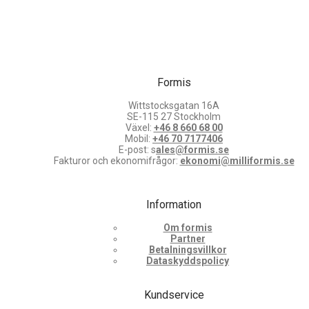
Formis
Wittstocksgatan 16A
SE-115 27 Stockholm
Växel:
+46 8 660 68 00
Mobil:
+46 70 7177406
E-post: s
ales@formis.se
Fakturor och ekonomifrågor:
ekonomi@milliformis.se
Information
Om formis
Partner
Betalningsvillkor
Dataskyddspolicy
Kundservice