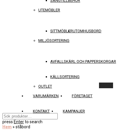
SÄNGTILLBEHÖR
UTEMÖBLER
SITTMÖBLER
UTOMHUSBORD
MILJÖSORTERING
AVFALLSKÄRL OCH PAPPERSKORGAR
KÄLLSORTERING
Rensa
OUTLET
VARUMÄRKEN
FÖRETAGET
KONTAKT
KAMPANJER
press
Enter
to search
Hem
»
ståbord