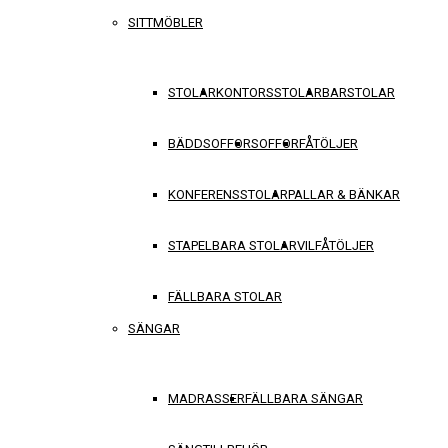
SITTMÖBLER
STOLAR
KONTORSSTOLAR
BARSTOLAR
BÄDDSOFFOR
SOFFOR
FÅTÖLJER
KONFERENSSTOLAR
PALLAR & BÄNKAR
STAPELBARA STOLAR
VILFÅTÖLJER
FÄLLBARA STOLAR
SÄNGAR
MADRASSER
FÄLLBARA SÄNGAR