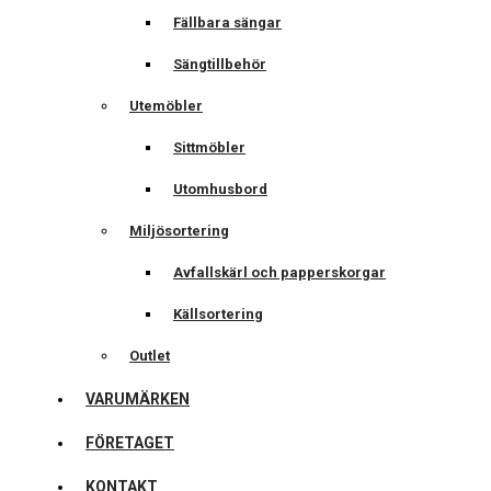
Fällbara sängar
Sängtillbehör
Utemöbler
Sittmöbler
Utomhusbord
Miljösortering
Avfallskärl och papperskorgar
Källsortering
Outlet
VARUMÄRKEN
FÖRETAGET
KONTAKT