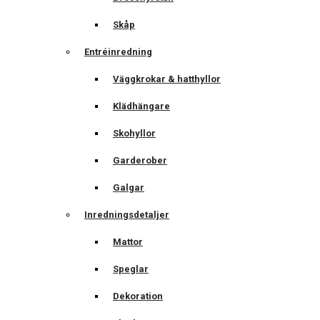
Skåp
Entréinredning
Väggkrokar & hatthyllor
Klädhängare
Skohyllor
Garderober
Galgar
Inredningsdetaljer
Mattor
Speglar
Dekoration