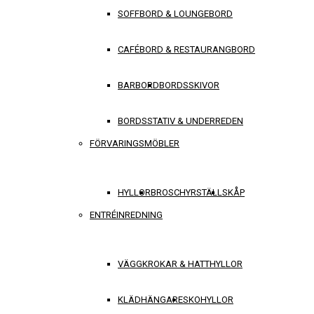
SOFFBORD & LOUNGEBORD
CAFÉBORD & RESTAURANGBORD
BARBORD
BORDSSKIVOR
BORDSSTATIV & UNDERREDEN
FÖRVARINGSMÖBLER
HYLLOR
BROSCHYRSTÄLL
SKÅP
ENTRÉINREDNING
VÄGGKROKAR & HATTHYLLOR
KLÄDHÄNGARE
SKOHYLLOR