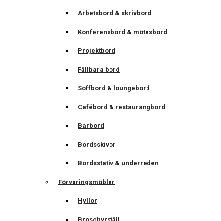
Arbetsbord & skrivbord
Konferensbord & mötesbord
Projektbord
Fällbara bord
Soffbord & loungebord
Cafébord & restaurangbord
Barbord
Bordsskivor
Bordsstativ & underreden
Förvaringsmöbler
Hyllor
Broschyrställ