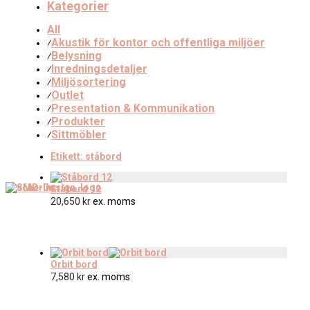
Kategorier
All
Akustik för kontor och offentliga miljöer
⁄
Belysning
⁄
Inredningsdetaljer
⁄
Miljösortering
⁄
Outlet
⁄
Presentation & Kommunikation
⁄
Produkter
⁄
Sittmöbler
⁄
Etikett:
ståbord
Ståbord 12
20,650
kr
ex. moms
Orbit bord
7,580
kr
ex. moms