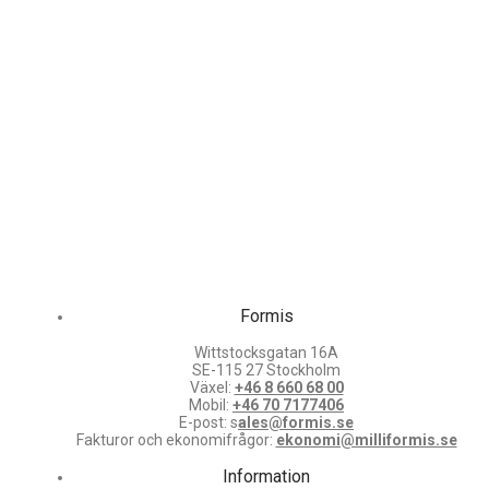
Formis
Wittstocksgatan 16A
SE-115 27 Stockholm
Växel:
+46 8 660 68 00
Mobil:
+46 70 7177406
E-post: s
ales@formis.se
Fakturor och ekonomifrågor:
ekonomi@milliformis.se
Information