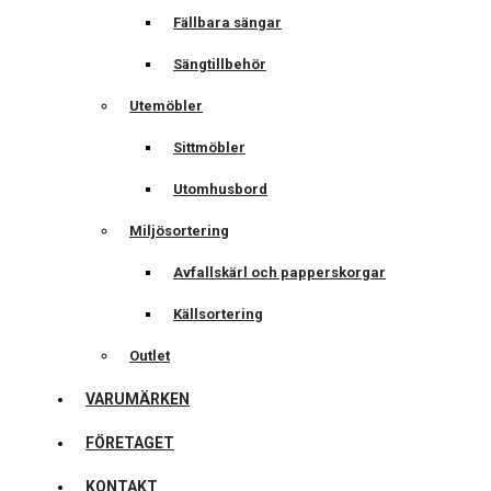
Fällbara sängar
Sängtillbehör
Utemöbler
Sittmöbler
Utomhusbord
Miljösortering
Avfallskärl och papperskorgar
Källsortering
Outlet
VARUMÄRKEN
FÖRETAGET
KONTAKT