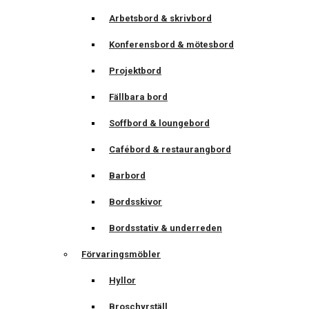
Arbetsbord & skrivbord
Konferensbord & mötesbord
Projektbord
Fällbara bord
Soffbord & loungebord
Cafébord & restaurangbord
Barbord
Bordsskivor
Bordsstativ & underreden
Förvaringsmöbler
Hyllor
Broschyrställ