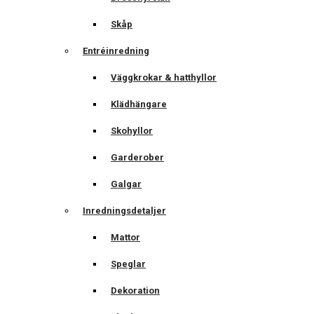
Skåp
Entréinredning
Väggkrokar & hatthyllor
Klädhängare
Skohyllor
Garderober
Galgar
Inredningsdetaljer
Mattor
Speglar
Dekoration