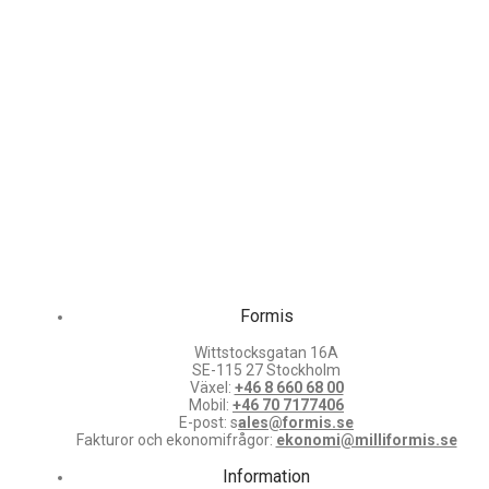
Formis
Wittstocksgatan 16A
SE-115 27 Stockholm
Växel:
+46 8 660 68 00
Mobil:
+46 70 7177406
E-post: s
ales@formis.se
Fakturor och ekonomifrågor:
ekonomi@milliformis.se
Information