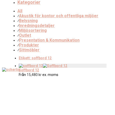
Kategorier
All
Akustik för kontor och offentliga miljöer
⁄
Belysning
⁄
Inredningsdetaljer
⁄
Miljösortering
⁄
Outlet
⁄
Presentation & Kommunikation
⁄
Produkter
⁄
Sittmöbler
⁄
Etikett:
soffbord 12
Soffbord 12
Från
15,480
kr
ex. moms