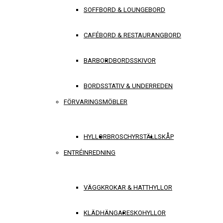
SOFFBORD & LOUNGEBORD
CAFÉBORD & RESTAURANGBORD
BARBORD
BORDSSKIVOR
BORDSSTATIV & UNDERREDEN
FÖRVARINGSMÖBLER
HYLLOR
BROSCHYRSTÄLL
SKÅP
ENTRÉINREDNING
VÄGGKROKAR & HATTHYLLOR
KLÄDHÄNGARE
SKOHYLLOR