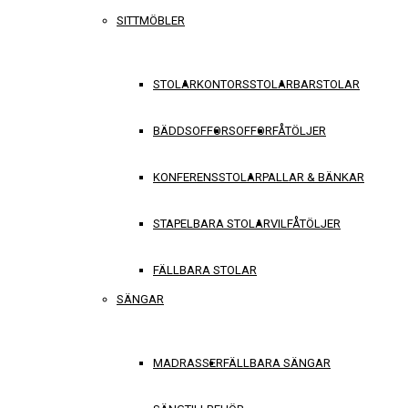
SITTMÖBLER
STOLAR
KONTORSSTOLAR
BARSTOLAR
BÄDDSOFFOR
SOFFOR
FÅTÖLJER
KONFERENSSTOLAR
PALLAR & BÄNKAR
STAPELBARA STOLAR
VILFÅTÖLJER
FÄLLBARA STOLAR
SÄNGAR
MADRASSER
FÄLLBARA SÄNGAR