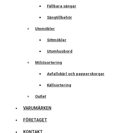
Fällbara sängar
Sängtillbehör
Utemöbler
Sittmöbler
Utomhusbord
Miljösortering
Avfallskärl och papperskorgar
Källsortering
Outlet
VARUMÄRKEN
FÖRETAGET
KONTAKT