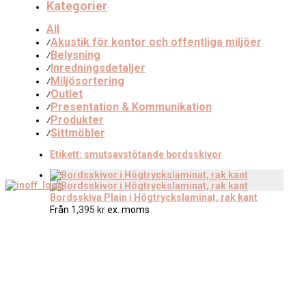
Kategorier
All
Akustik för kontor och offentliga miljöer
⁄
Belysning
⁄
Inredningsdetaljer
⁄
Miljösortering
⁄
Outlet
⁄
Presentation & Kommunikation
⁄
Produkter
⁄
Sittmöbler
⁄
Etikett:
smutsavstötande bordsskivor
Bordsskiva Plain i Högtryckslaminat, rak kant
Från
1,395
kr
ex. moms