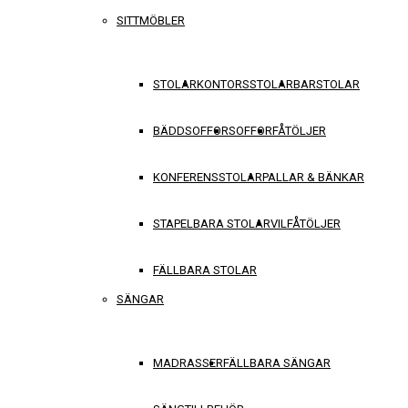
SITTMÖBLER
STOLAR
KONTORSSTOLAR
BARSTOLAR
BÄDDSOFFOR
SOFFOR
FÅTÖLJER
KONFERENSSTOLAR
PALLAR & BÄNKAR
STAPELBARA STOLAR
VILFÅTÖLJER
FÄLLBARA STOLAR
SÄNGAR
MADRASSER
FÄLLBARA SÄNGAR