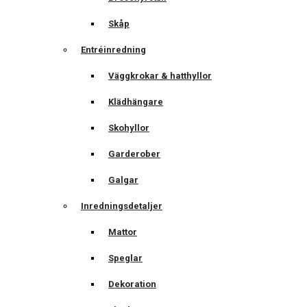
Skåp
Entréinredning
Väggkrokar & hatthyllor
Klädhängare
Skohyllor
Garderober
Galgar
Inredningsdetaljer
Mattor
Speglar
Dekoration