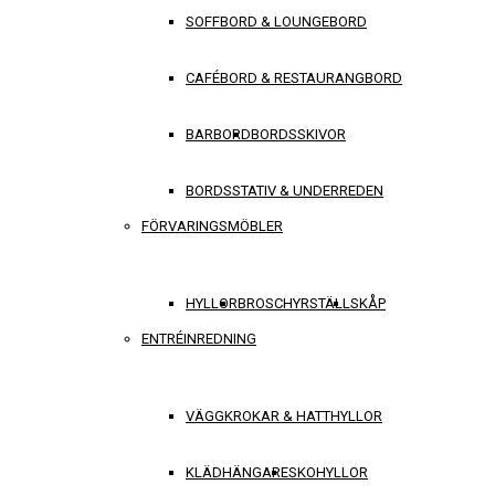
SOFFBORD & LOUNGEBORD
CAFÉBORD & RESTAURANGBORD
BARBORD
BORDSSKIVOR
BORDSSTATIV & UNDERREDEN
FÖRVARINGSMÖBLER
HYLLOR
BROSCHYRSTÄLL
SKÅP
ENTRÉINREDNING
VÄGGKROKAR & HATTHYLLOR
KLÄDHÄNGARE
SKOHYLLOR