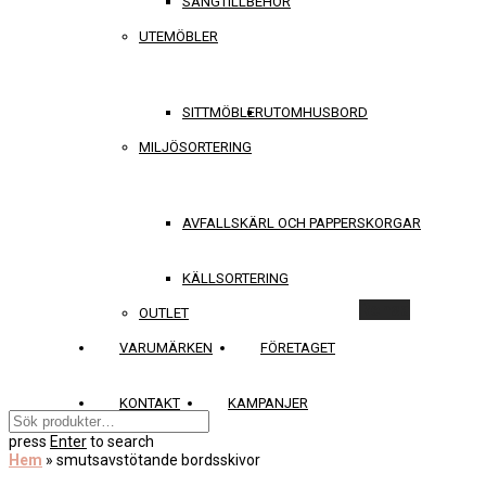
SÄNGTILLBEHÖR
UTEMÖBLER
SITTMÖBLER
UTOMHUSBORD
MILJÖSORTERING
AVFALLSKÄRL OCH PAPPERSKORGAR
KÄLLSORTERING
Rensa
OUTLET
VARUMÄRKEN
FÖRETAGET
KONTAKT
KAMPANJER
press
Enter
to search
Hem
»
smutsavstötande bordsskivor