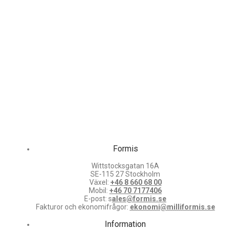
Formis
Wittstocksgatan 16A
SE-115 27 Stockholm
Växel:
+46 8 660 68 00
Mobil:
+46 70 7177406
E-post: s
ales@formis.se
Fakturor och ekonomifrågor:
ekonomi@milliformis.se
Information