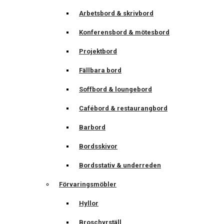
Arbetsbord & skrivbord
Konferensbord & mötesbord
Projektbord
Fällbara bord
Soffbord & loungebord
Cafébord & restaurangbord
Barbord
Bordsskivor
Bordsstativ & underreden
Förvaringsmöbler
Hyllor
Broschyrställ