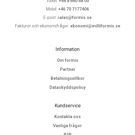
Växel:
+46 8 660 68 00
Mobil:
+46 70 7177406
E-post: s
ales@formis.se
Fakturor och ekonomifrågor:
ekonomi@milliformis.se
Information
Om formis
Partner
Betalningsvillkor
Dataskyddspolicy
Kundservice
Kontakta oss
Vanliga frågor
B2B