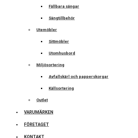
Fällbara sängar
Sängtillbehör
Utemöbler
Sittmöbler
Utomhusbord
Miljösortering
Avfallskärl och papperskorgar
Källsortering
Outlet
VARUMÄRKEN
FÖRETAGET
KONTAKT