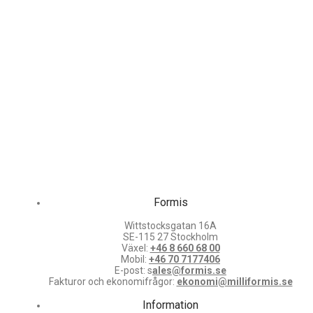
Formis
Wittstocksgatan 16A
SE-115 27 Stockholm
Växel:
+46 8 660 68 00
Mobil:
+46 70 7177406
E-post: s
ales@formis.se
Fakturor och ekonomifrågor:
ekonomi@milliformis.se
Information