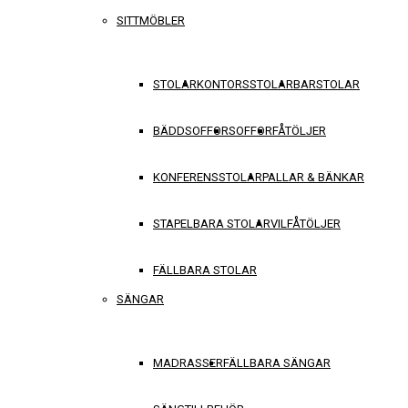
SITTMÖBLER
STOLAR
KONTORSSTOLAR
BARSTOLAR
BÄDDSOFFOR
SOFFOR
FÅTÖLJER
KONFERENSSTOLAR
PALLAR & BÄNKAR
STAPELBARA STOLAR
VILFÅTÖLJER
FÄLLBARA STOLAR
SÄNGAR
MADRASSER
FÄLLBARA SÄNGAR