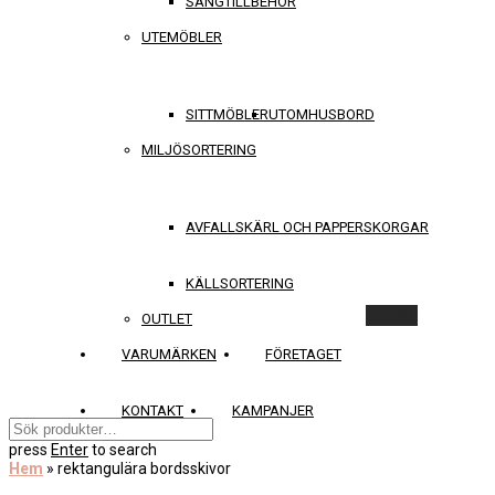
SÄNGTILLBEHÖR
UTEMÖBLER
SITTMÖBLER
UTOMHUSBORD
MILJÖSORTERING
AVFALLSKÄRL OCH PAPPERSKORGAR
KÄLLSORTERING
Rensa
OUTLET
VARUMÄRKEN
FÖRETAGET
KONTAKT
KAMPANJER
press
Enter
to search
Hem
»
rektangulära bordsskivor