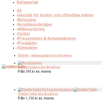
Kategorier
All
Akustik för kontor och offentliga miljöer
⁄
Belysning
⁄
Inredningsdetaljer
⁄
Miljösortering
⁄
Outlet
⁄
Presentation & Kommunikation
⁄
Produkter
⁄
Sittmöbler
⁄
Etikett:
rektangulära bordsskivor
Rektangulära bordsskivor
Från
395
kr
ex. moms
StableTable bordsskivor
Från
1,150
kr
ex. moms