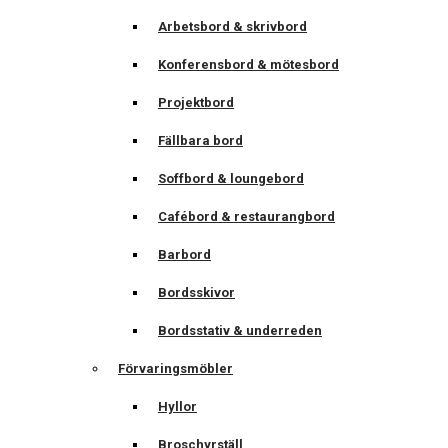
Arbetsbord & skrivbord
Konferensbord & mötesbord
Projektbord
Fällbara bord
Soffbord & loungebord
Cafébord & restaurangbord
Barbord
Bordsskivor
Bordsstativ & underreden
Förvaringsmöbler
Hyllor
Broschyrställ