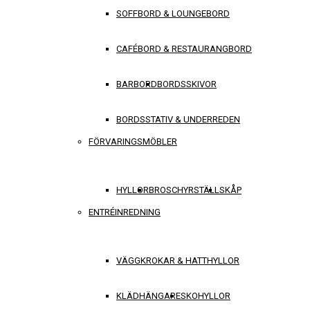
SOFFBORD & LOUNGEBORD
CAFÉBORD & RESTAURANGBORD
BARBORD
BORDSSKIVOR
BORDSSTATIV & UNDERREDEN
FÖRVARINGSMÖBLER
HYLLOR
BROSCHYRSTÄLL
SKÅP
ENTRÉINREDNING
VÄGGKROKAR & HATTHYLLOR
KLÄDHÄNGARE
SKOHYLLOR