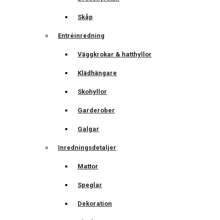
Skåp
Entréinredning
Väggkrokar & hatthyllor
Klädhängare
Skohyllor
Garderober
Galgar
Inredningsdetaljer
Mattor
Speglar
Dekoration