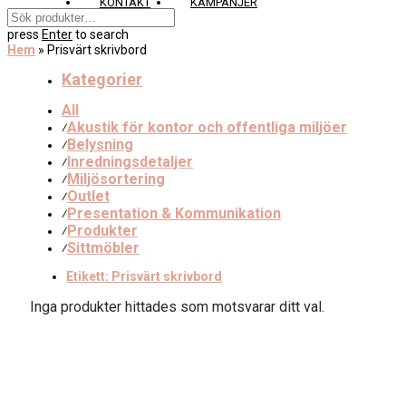
KONTAKT
KAMPANJER
press
Enter
to search
Hem
»
Prisvärt skrivbord
Kategorier
All
Akustik för kontor och offentliga miljöer
⁄
Belysning
⁄
Inredningsdetaljer
⁄
Miljösortering
⁄
Outlet
⁄
Presentation & Kommunikation
⁄
Produkter
⁄
Sittmöbler
⁄
Etikett:
Prisvärt skrivbord
Inga produkter hittades som motsvarar ditt val.