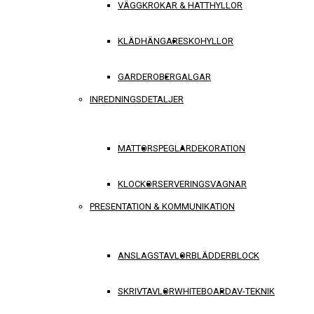
VÄGGKROKAR & HATTHYLLOR
KLÄDHÄNGARE
SKOHYLLOR
GARDEROBER
GALGAR
INREDNINGSDETALJER
MATTOR
SPEGLAR
DEKORATION
KLOCKOR
SERVERINGSVAGNAR
PRESENTATION & KOMMUNIKATION
ANSLAGSTAVLOR
BLÄDDERBLOCK
SKRIVTAVLOR
WHITEBOARD
AV-TEKNIK