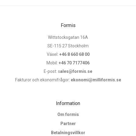
Formis
Wittstocksgatan 16A
SE-115 27 Stockholm
Växel:
+46 8 660 68 00
Mobil:
+46 70 7177406
E-post: s
ales@formis.se
Fakturor och ekonomifrågor:
ekonomi@milliformis.se
Information
Om formis
Partner
Betalningsvillkor