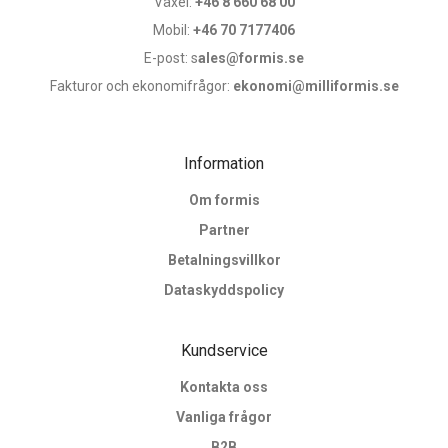
Växel:
+46 8 660 68 00
Mobil:
+46 70 7177406
E-post: s
ales@formis.se
Fakturor och ekonomifrågor:
ekonomi@milliformis.se
Information
Om formis
Partner
Betalningsvillkor
Dataskyddspolicy
Kundservice
Kontakta oss
Vanliga frågor
B2B