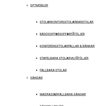
SITTMÖBLER
STOLAR
KONTORSSTOLAR
BARSTOLAR
BÄDDSOFFOR
SOFFOR
FÅTÖLJER
KONFERENSSTOLAR
PALLAR & BÄNKAR
STAPELBARA STOLAR
VILFÅTÖLJER
FÄLLBARA STOLAR
SÄNGAR
MADRASSER
FÄLLBARA SÄNGAR