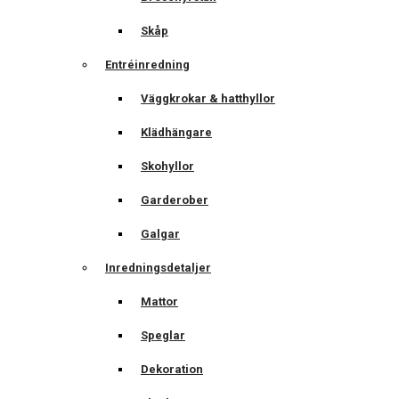
Skåp
Entréinredning
Väggkrokar & hatthyllor
Klädhängare
Skohyllor
Garderober
Galgar
Inredningsdetaljer
Mattor
Speglar
Dekoration