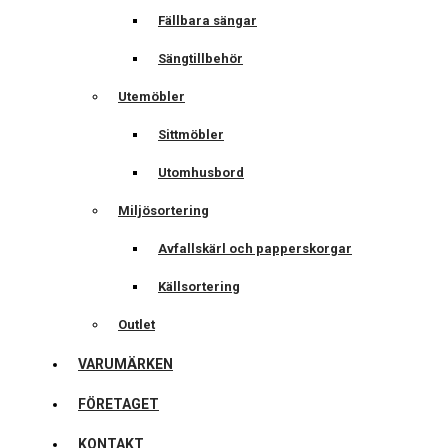
Fällbara sängar
Sängtillbehör
Utemöbler
Sittmöbler
Utomhusbord
Miljösortering
Avfallskärl och papperskorgar
Källsortering
Outlet
VARUMÄRKEN
FÖRETAGET
KONTAKT