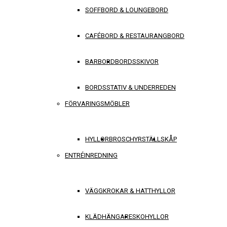
SOFFBORD & LOUNGEBORD
CAFÉBORD & RESTAURANGBORD
BARBORD
BORDSSKIVOR
BORDSSTATIV & UNDERREDEN
FÖRVARINGSMÖBLER
HYLLOR
BROSCHYRSTÄLL
SKÅP
ENTRÉINREDNING
VÄGGKROKAR & HATTHYLLOR
KLÄDHÄNGARE
SKOHYLLOR