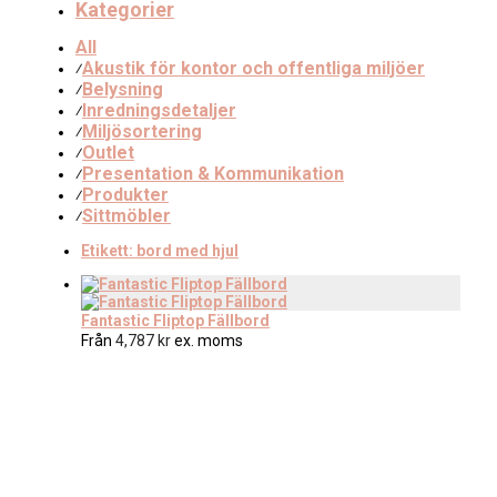
Kategorier
All
Akustik för kontor och offentliga miljöer
⁄
Belysning
⁄
Inredningsdetaljer
⁄
Miljösortering
⁄
Outlet
⁄
Presentation & Kommunikation
⁄
Produkter
⁄
Sittmöbler
⁄
Etikett:
bord med hjul
Fantastic Fliptop Fällbord
Från
4,787
kr
ex. moms