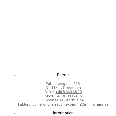
Formis
Wittstocksgatan 16A
SE-115 27 Stockholm
Växel:
+46 8 660 68 00
Mobil:
+46 70 7177406
E-post: s
ales@formis.se
Fakturor och ekonomifrågor:
ekonomi@milliformis.se
Information