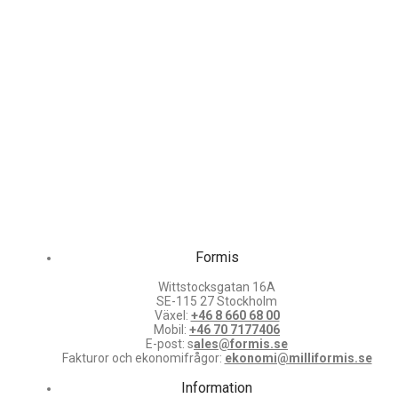
Formis
Wittstocksgatan 16A
SE-115 27 Stockholm
Växel:
+46 8 660 68 00
Mobil:
+46 70 7177406
E-post: s
ales@formis.se
Fakturor och ekonomifrågor:
ekonomi@milliformis.se
Information