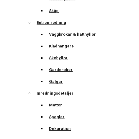
Skåp
Entréinredning
Väggkrokar & hatthyllor
Klädhängare
Skohyllor
Garderober
Galgar
Inredningsdetaljer
Mattor
Speglar
Dekoration