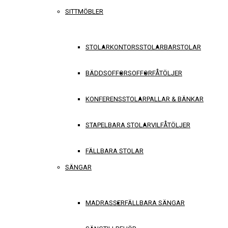
SITTMÖBLER
STOLAR
KONTORSSTOLAR
BARSTOLAR
BÄDDSOFFOR
SOFFOR
FÅTÖLJER
KONFERENSSTOLAR
PALLAR & BÄNKAR
STAPELBARA STOLAR
VILFÅTÖLJER
FÄLLBARA STOLAR
SÄNGAR
MADRASSER
FÄLLBARA SÄNGAR