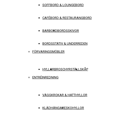
SOFFBORD & LOUNGEBORD
CAFÉBORD & RESTAURANGBORD
BARBORD
BORDSSKIVOR
BORDSSTATIV & UNDERREDEN
FÖRVARINGSMÖBLER
HYLLOR
BROSCHYRSTÄLL
SKÅP
ENTRÉINREDNING
VÄGGKROKAR & HATTHYLLOR
KLÄDHÄNGARE
SKOHYLLOR