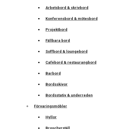
Arbetsbord & skrivbord
Konferensbord & mötesbord
Projektbord
Fällbara bord
Soffbord & loungebord
Cafébord & restaurangbord
Barbord
Bordsskivor
Bordsstativ & underreden
Förvaringsmöbler
Hyllor
Broschyrställ