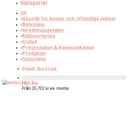
Kategorier
All
Akustik för kontor och offentliga miljöer
⁄
Belysning
⁄
Inredningsdetaljer
⁄
Miljösortering
⁄
Outlet
⁄
Presentation & Kommunikation
⁄
Produkter
⁄
Sittmöbler
⁄
Etikett:
Bord Link
Link Bar
Från
20,702
kr
ex. moms