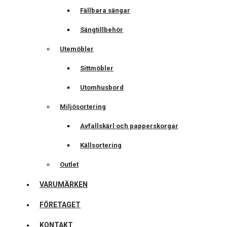
Fällbara sängar
Sängtillbehör
Utemöbler
Sittmöbler
Utomhusbord
Miljösortering
Avfallskärl och papperskorgar
Källsortering
Outlet
VARUMÄRKEN
FÖRETAGET
KONTAKT