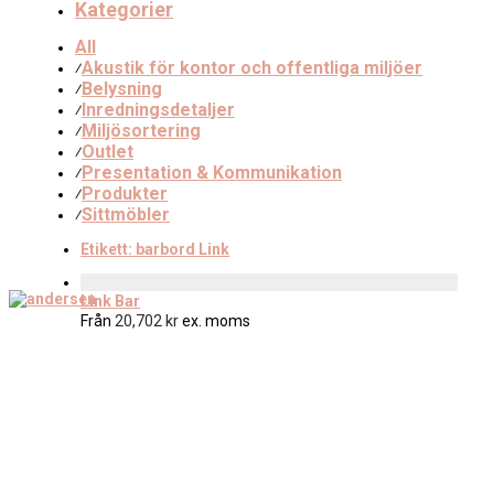
Kategorier
All
Akustik för kontor och offentliga miljöer
⁄
Belysning
⁄
Inredningsdetaljer
⁄
Miljösortering
⁄
Outlet
⁄
Presentation & Kommunikation
⁄
Produkter
⁄
Sittmöbler
⁄
Etikett:
barbord Link
Link Bar
Från
20,702
kr
ex. moms