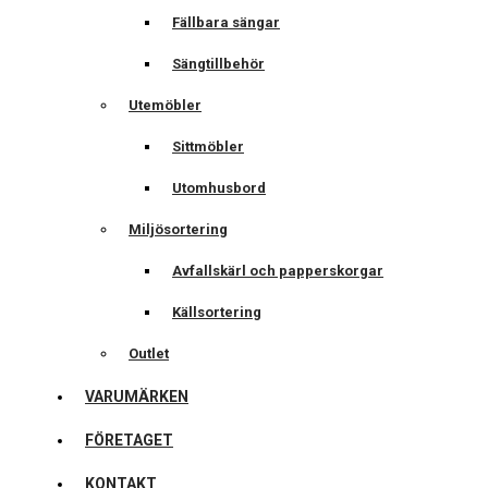
Fällbara sängar
Sängtillbehör
Utemöbler
Sittmöbler
Utomhusbord
Miljösortering
Avfallskärl och papperskorgar
Källsortering
Outlet
VARUMÄRKEN
FÖRETAGET
KONTAKT