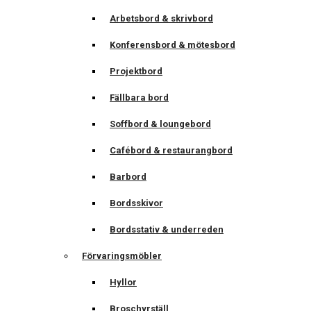
Arbetsbord & skrivbord
Konferensbord & mötesbord
Projektbord
Fällbara bord
Soffbord & loungebord
Cafébord & restaurangbord
Barbord
Bordsskivor
Bordsstativ & underreden
Förvaringsmöbler
Hyllor
Broschyrställ