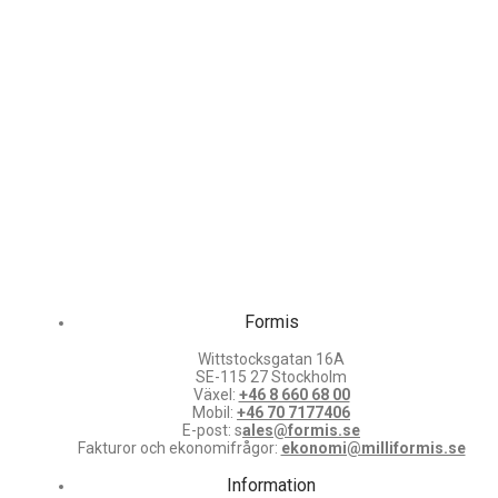
Formis
Wittstocksgatan 16A
SE-115 27 Stockholm
Växel:
+46 8 660 68 00
Mobil:
+46 70 7177406
E-post: s
ales@formis.se
Fakturor och ekonomifrågor:
ekonomi@milliformis.se
Information