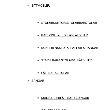
SITTMÖBLER
STOLAR
KONTORSSTOLAR
BARSTOLAR
BÄDDSOFFOR
SOFFOR
FÅTÖLJER
KONFERENSSTOLAR
PALLAR & BÄNKAR
STAPELBARA STOLAR
VILFÅTÖLJER
FÄLLBARA STOLAR
SÄNGAR
MADRASSER
FÄLLBARA SÄNGAR