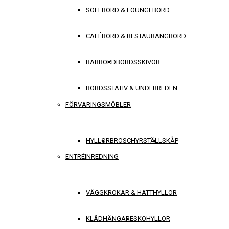
SOFFBORD & LOUNGEBORD
CAFÉBORD & RESTAURANGBORD
BARBORD
BORDSSKIVOR
BORDSSTATIV & UNDERREDEN
FÖRVARINGSMÖBLER
HYLLOR
BROSCHYRSTÄLL
SKÅP
ENTRÉINREDNING
VÄGGKROKAR & HATTHYLLOR
KLÄDHÄNGARE
SKOHYLLOR