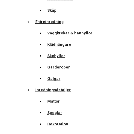
Skåp
Entréinredning
Väggkrokar & hatthyllor
Klädhängare
Skohyllor
Garderober
Galgar
Inredningsdetaljer
Mattor
Speglar
Dekoration