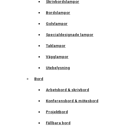
Skrivbordslampor
Bordslampor
Golvlampor
Specialdesignade lampor
Taklampor
Vägglampor
Utebelysning
Bord
Arbetsbord & skrivbord
Konferensbord & mötesbord
Projektbord
Fällbara bord