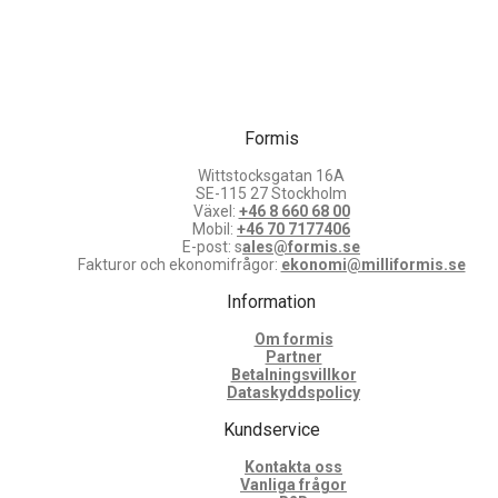
Formis
Wittstocksgatan 16A
SE-115 27 Stockholm
Växel:
+46 8 660 68 00
Mobil:
+46 70 7177406
E-post: s
ales@formis.se
Fakturor och ekonomifrågor:
ekonomi@milliformis.se
Information
Om formis
Partner
Betalningsvillkor
Dataskyddspolicy
Kundservice
Kontakta oss
Vanliga frågor