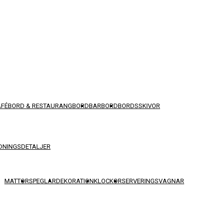
AFÉBORD & RESTAURANGBORD
BARBORD
BORDSSKIVOR
DNINGSDETALJER
MATTOR
SPEGLAR
DEKORATION
KLOCKOR
SERVERINGSVAGNAR