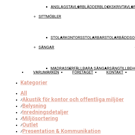
ANSLAGSTAVLOR
BLÄDDERBLOCK
SKRIVTAVLO
SITTMÖBLER
STOLAR
KONTORSSTOLAR
BARSTOLAR
BÄDDSO
SÄNGAR
MADRASSER
FÄLLBARA SÄNGAR
SÄNGTILLBEH
VARUMÄRKEN
FÖRETAGET
KONTAKT
Kategorier
All
Akustik för kontor och offentliga miljöer
⁄
Belysning
⁄
Inredningsdetaljer
⁄
Miljösortering
⁄
Outlet
⁄
Presentation & Kommunikation
⁄