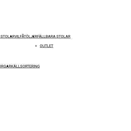
 STOLAR
VILFÅTÖLJER
FÄLLBARA STOLAR
OUTLET
KORGAR
KÄLLSORTERING