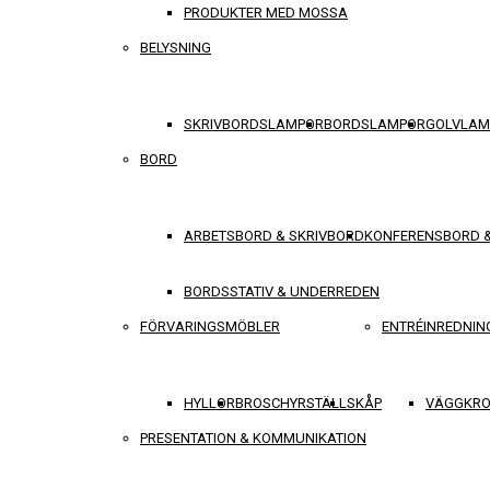
PRODUKTER MED MOSSA
BELYSNING
SKRIVBORDSLAMPOR
BORDSLAMPOR
GOLVLAM
BORD
ARBETSBORD & SKRIVBORD
KONFERENSBORD 
BORDSSTATIV & UNDERREDEN
FÖRVARINGSMÖBLER
ENTRÉINREDNIN
HYLLOR
BROSCHYRSTÄLL
SKÅP
VÄGGKRO
PRESENTATION & KOMMUNIKATION