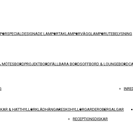
POR
SPECIALDESIGNADE LAMPOR
TAKLAMPOR
VÄGGLAMPOR
UTEBELYSNING
& MÖTESBORD
PROJEKTBORD
FÄLLBARA BORD
SOFFBORD & LOUNGEBORD
C
G
INRE
KAR & HATTHYLLOR
KLÄDHÄNGARE
SKOHYLLOR
GARDEROBER
GALGAR
RECEPTIONSDISKAR