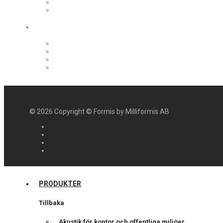
©
2026
Copyright © Formis by Milliformis AB
PRODUKTER
Tillbaka
Akustik för kontor och offentliga miljöer