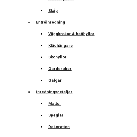
Skåp
Entréinredning
Väggkrokar & hatthyllor
Klädhängare
Skohyllor
Garderober
Galgar
Inredningsdetaljer
Mattor
Speglar
Dekoration