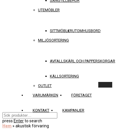
SÄNGTILLBEHÖR
UTEMÖBLER
SITTMÖBLER
UTOMHUSBORD
MILJÖSORTERING
AVFALLSKÄRL OCH PAPPERSKORGAR
KÄLLSORTERING
Rensa
OUTLET
VARUMÄRKEN
FÖRETAGET
KONTAKT
KAMPANJER
press
Enter
to search
Hem
»
akustisk förvaring