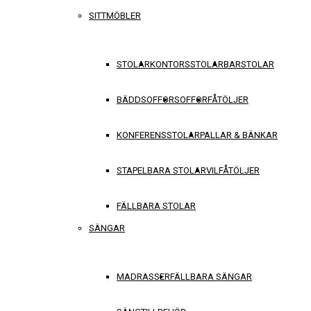
SITTMÖBLER
STOLAR
KONTORSSTOLAR
BARSTOLAR
BÄDDSOFFOR
SOFFOR
FÅTÖLJER
KONFERENSSTOLAR
PALLAR & BÄNKAR
STAPELBARA STOLAR
VILFÅTÖLJER
FÄLLBARA STOLAR
SÄNGAR
MADRASSER
FÄLLBARA SÄNGAR