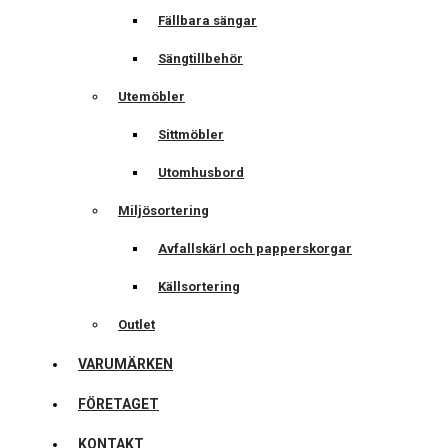
Fällbara sängar
Sängtillbehör
Utemöbler
Sittmöbler
Utomhusbord
Miljösortering
Avfallskärl och papperskorgar
Källsortering
Outlet
VARUMÄRKEN
FÖRETAGET
KONTAKT