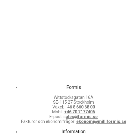
Formis
Wittstocksgatan 16A
SE-115 27 Stockholm
Växel:
+46 8 660 68 00
Mobil:
+46 70 7177406
E-post: s
ales@formis.se
Fakturor och ekonomifrågor:
ekonomi@milliformis.se
Information