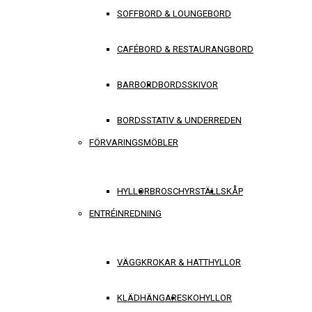
SOFFBORD & LOUNGEBORD
CAFÉBORD & RESTAURANGBORD
BARBORD
BORDSSKIVOR
BORDSSTATIV & UNDERREDEN
FÖRVARINGSMÖBLER
HYLLOR
BROSCHYRSTÄLL
SKÅP
ENTRÉINREDNING
VÄGGKROKAR & HATTHYLLOR
KLÄDHÄNGARE
SKOHYLLOR