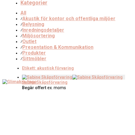
Kategorier
All
Akustik för kontor och offentliga miljöer
⁄
Belysning
⁄
Inredningsdetaljer
⁄
Miljösortering
⁄
Outlet
⁄
Presentation & Kommunikation
⁄
Produkter
⁄
Sittmöbler
⁄
Etikett:
akustisk förvaring
Sabine Skåpsförvaring
Begär offert
ex. moms