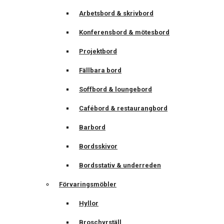
Arbetsbord & skrivbord
Konferensbord & mötesbord
Projektbord
Fällbara bord
Soffbord & loungebord
Cafébord & restaurangbord
Barbord
Bordsskivor
Bordsstativ & underreden
Förvaringsmöbler
Hyllor
Broschyrställ