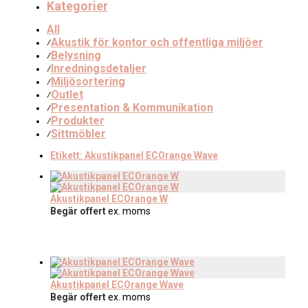
Kategorier
All
Akustik för kontor och offentliga miljöer
⁄
Belysning
⁄
Inredningsdetaljer
⁄
Miljösortering
⁄
Outlet
⁄
Presentation & Kommunikation
⁄
Produkter
⁄
Sittmöbler
⁄
Etikett:
Akustikpanel ECOrange Wave
Akustikpanel ECOrange W
Begär offert
ex. moms
Akustikpanel ECOrange Wave
Begär offert
ex. moms