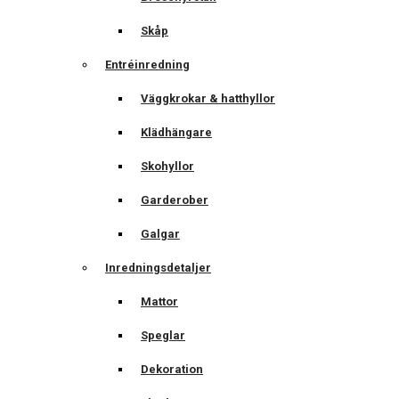
Skåp
Entréinredning
Väggkrokar & hatthyllor
Klädhängare
Skohyllor
Garderober
Galgar
Inredningsdetaljer
Mattor
Speglar
Dekoration