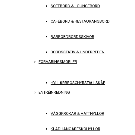
SOFFBORD & LOUNGEBORD
CAFÉBORD & RESTAURANGBORD
BARBORD
BORDSSKIVOR
BORDSSTATIV & UNDERREDEN
FÖRVARINGSMÖBLER
HYLLOR
BROSCHYRSTÄLL
SKÅP
ENTRÉINREDNING
VÄGGKROKAR & HATTHYLLOR
KLÄDHÄNGARE
SKOHYLLOR