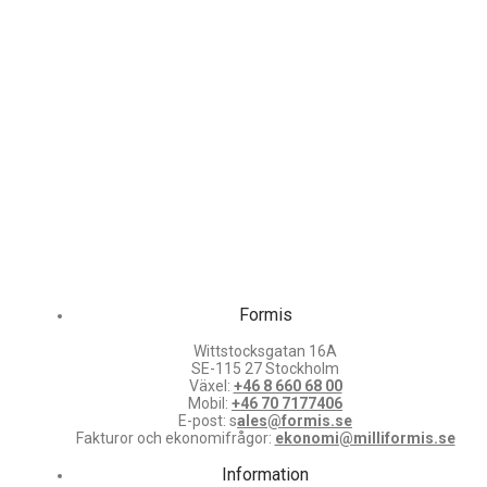
Formis
Wittstocksgatan 16A
SE-115 27 Stockholm
Växel:
+46 8 660 68 00
Mobil:
+46 70 7177406
E-post: s
ales@formis.se
Fakturor och ekonomifrågor:
ekonomi@milliformis.se
Information