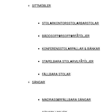
SITTMÖBLER
STOLAR
KONTORSSTOLAR
BARSTOLAR
BÄDDSOFFOR
SOFFOR
FÅTÖLJER
KONFERENSSTOLAR
PALLAR & BÄNKAR
STAPELBARA STOLAR
VILFÅTÖLJER
FÄLLBARA STOLAR
SÄNGAR
MADRASSER
FÄLLBARA SÄNGAR