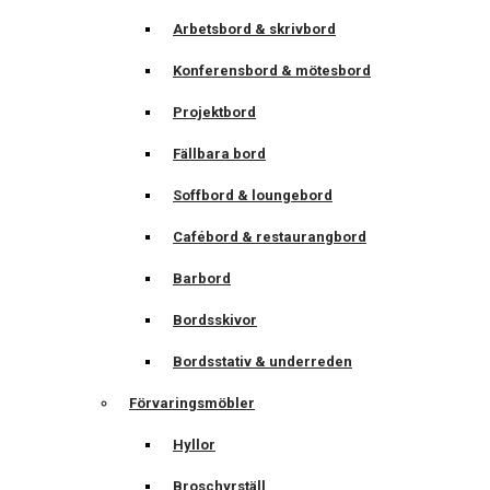
Arbetsbord & skrivbord
Konferensbord & mötesbord
Projektbord
Fällbara bord
Soffbord & loungebord
Cafébord & restaurangbord
Barbord
Bordsskivor
Bordsstativ & underreden
Förvaringsmöbler
Hyllor
Broschyrställ