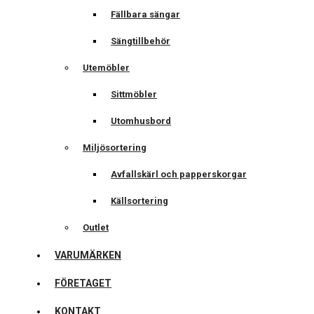
Fällbara sängar
Sängtillbehör
Utemöbler
Sittmöbler
Utomhusbord
Miljösortering
Avfallskärl och papperskorgar
Källsortering
Outlet
VARUMÄRKEN
FÖRETAGET
KONTAKT