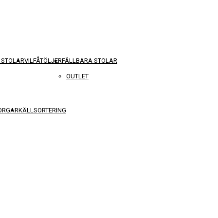
 STOLAR
VILFÅTÖLJER
FÄLLBARA STOLAR
OUTLET
KORGAR
KÄLLSORTERING