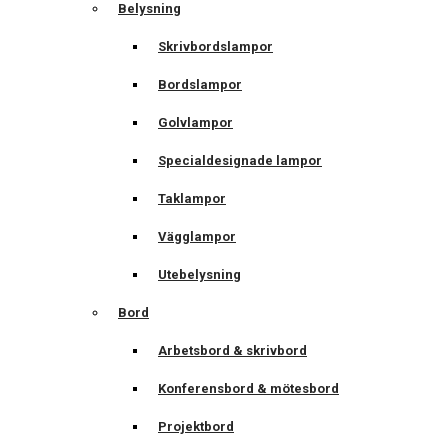
Belysning
Skrivbordslampor
Bordslampor
Golvlampor
Specialdesignade lampor
Taklampor
Vägglampor
Utebelysning
Bord
Arbetsbord & skrivbord
Konferensbord & mötesbord
Projektbord