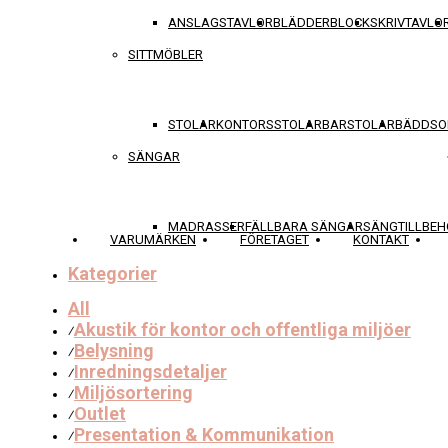
ANSLAGSTAVLOR
BLÄDDERBLOCK
SKRIVTAVLO
SITTMÖBLER
STOLAR
KONTORSSTOLAR
BARSTOLAR
BÄDDSO
SÄNGAR
MADRASSER
FÄLLBARA SÄNGAR
SÄNGTILLBEH
VARUMÄRKEN
FÖRETAGET
KONTAKT
Kategorier
All
Akustik för kontor och offentliga miljöer
⁄
Belysning
⁄
Inredningsdetaljer
⁄
Miljösortering
⁄
Outlet
⁄
Presentation & Kommunikation
⁄