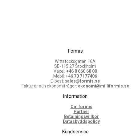
Formis
Wittstocksgatan 16A
SE-115 27 Stockholm
Växel:
+46 8 660 68 00
Mobil:
+46 70 7177406
E-post: s
ales@formis.se
Fakturor och ekonomifrågor:
ekonomi@milliformis.se
Information
Om formis
Partner
Betalningsvillkor
Dataskyddspolicy
Kundservice