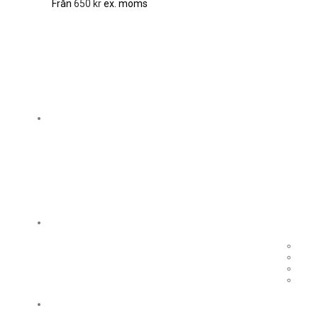
Från
650
kr
ex. moms