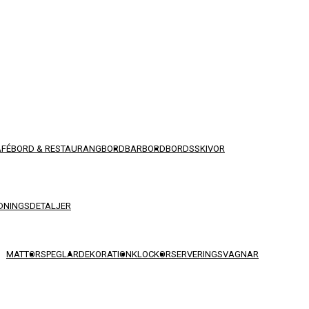
AFÉBORD & RESTAURANGBORD
BARBORD
BORDSSKIVOR
DNINGSDETALJER
MATTOR
SPEGLAR
DEKORATION
KLOCKOR
SERVERINGSVAGNAR