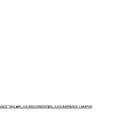
NDE TAVLOR
LJUDABSORBENTER
LJUDDÄMPANDE LAMPOR