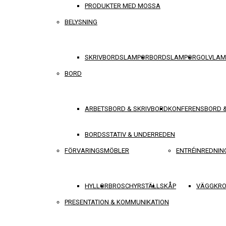
PRODUKTER MED MOSSA
BELYSNING
SKRIVBORDSLAMPOR
BORDSLAMPOR
GOLVLAM
BORD
ARBETSBORD & SKRIVBORD
KONFERENSBORD 
BORDSSTATIV & UNDERREDEN
FÖRVARINGSMÖBLER
ENTRÉINREDNIN
HYLLOR
BROSCHYRSTÄLL
SKÅP
VÄGGKRO
PRESENTATION & KOMMUNIKATION