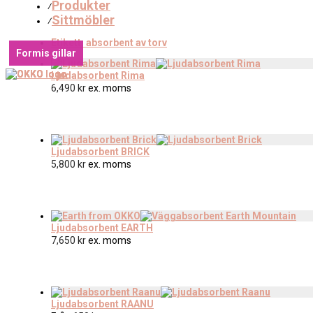
Produkter
⁄
Sittmöbler
⁄
Etikett:
absorbent av torv
Formis gillar
Formis gillar
Ljudabsorbent Rima
6,490
kr
ex. moms
Ljudabsorbent BRICK
5,800
kr
ex. moms
Ljudabsorbent EARTH
7,650
kr
ex. moms
Ljudabsorbent RAANU