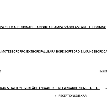
POR
SPECIALDESIGNADE LAMPOR
TAKLAMPOR
VÄGGLAMPOR
UTEBELYSNING
& MÖTESBORD
PROJEKTBORD
FÄLLBARA BORD
SOFFBORD & LOUNGEBORD
C
G
INRE
KAR & HATTHYLLOR
KLÄDHÄNGARE
SKOHYLLOR
GARDEROBER
GALGAR
RECEPTIONSDISKAR