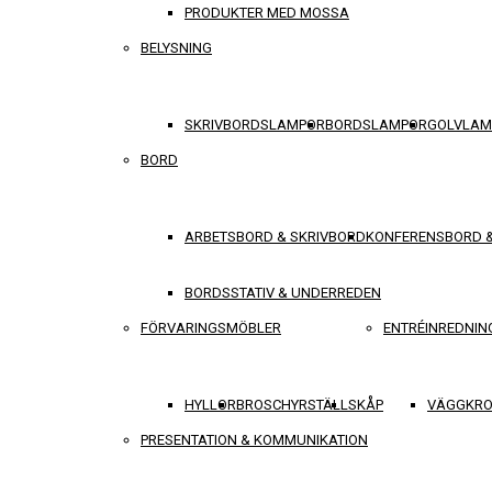
PRODUKTER MED MOSSA
BELYSNING
SKRIVBORDSLAMPOR
BORDSLAMPOR
GOLVLAM
BORD
ARBETSBORD & SKRIVBORD
KONFERENSBORD 
BORDSSTATIV & UNDERREDEN
FÖRVARINGSMÖBLER
ENTRÉINREDNIN
HYLLOR
BROSCHYRSTÄLL
SKÅP
VÄGGKRO
PRESENTATION & KOMMUNIKATION