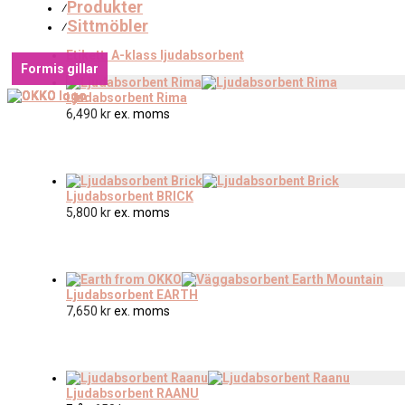
Produkter
⁄
Sittmöbler
⁄
Etikett:
A-klass ljudabsorbent
Formis gillar
Formis gillar
Ljudabsorbent Rima
6,490
kr
ex. moms
Ljudabsorbent BRICK
5,800
kr
ex. moms
Ljudabsorbent EARTH
7,650
kr
ex. moms
Ljudabsorbent RAANU