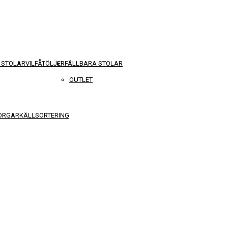
 STOLAR
VILFÅTÖLJER
FÄLLBARA STOLAR
OUTLET
KORGAR
KÄLLSORTERING