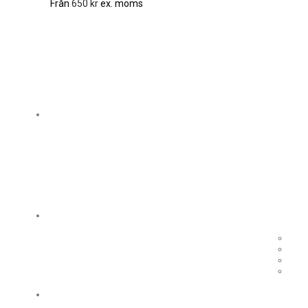
Från
650
kr
ex. moms