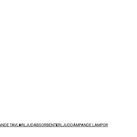
NDE TAVLOR
LJUDABSORBENTER
LJUDDÄMPANDE LAMPOR