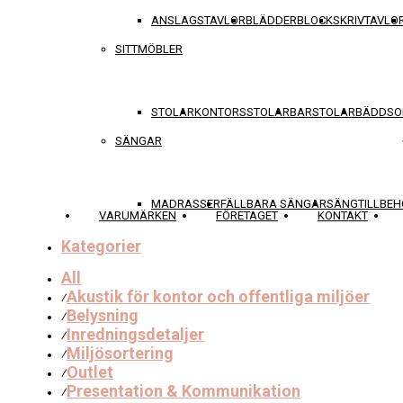
ANSLAGSTAVLOR
BLÄDDERBLOCK
SKRIVTAVLO
SITTMÖBLER
STOLAR
KONTORSSTOLAR
BARSTOLAR
BÄDDSO
SÄNGAR
MADRASSER
FÄLLBARA SÄNGAR
SÄNGTILLBEH
VARUMÄRKEN
FÖRETAGET
KONTAKT
Kategorier
All
Akustik för kontor och offentliga miljöer
⁄
Belysning
⁄
Inredningsdetaljer
⁄
Miljösortering
⁄
Outlet
⁄
Presentation & Kommunikation
⁄