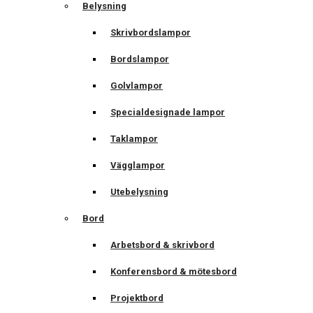
Belysning
Skrivbordslampor
Bordslampor
Golvlampor
Specialdesignade lampor
Taklampor
Vägglampor
Utebelysning
Bord
Arbetsbord & skrivbord
Konferensbord & mötesbord
Projektbord