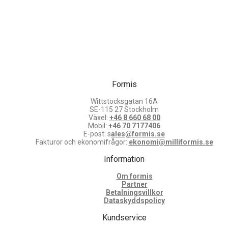
Formis
Wittstocksgatan 16A
SE-115 27 Stockholm
Växel:
+46 8 660 68 00
Mobil:
+46 70 7177406
E-post: s
ales@formis.se
Fakturor och ekonomifrågor:
ekonomi@milliformis.se
Information
Om formis
Partner
Betalningsvillkor
Dataskyddspolicy
Kundservice