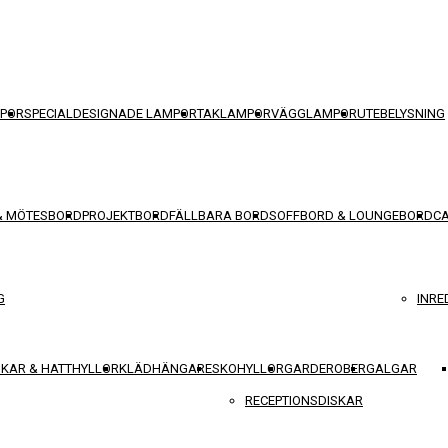
POR
SPECIALDESIGNADE LAMPOR
TAKLAMPOR
VÄGGLAMPOR
UTEBELYSNING
& MÖTESBORD
PROJEKTBORD
FÄLLBARA BORD
SOFFBORD & LOUNGEBORD
C
G
INRE
KAR & HATTHYLLOR
KLÄDHÄNGARE
SKOHYLLOR
GARDEROBER
GALGAR
RECEPTIONSDISKAR